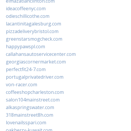
elmazatlanclinton.com
ideacoffeenyc.com
odieschillicothe.com
lacantinitagalesburg.com
pizzadeliverybristol.com
greenstarsmogcheck.com
happypawspl.com
callahansautoservicecenter.com
georgiascornermarket.com
perfectfit24-7.com
portugalprivatedriver.com
von-racer.com
coffeeshopcharleston.com
salon104mainstreet.com
alkaspringswater.com
318mainstreet8h.com
lovenailsspari.com
oakberry-kuwait.com