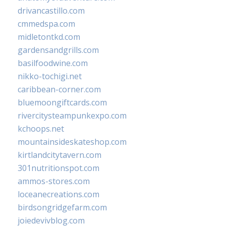
drivancastillo.com
cmmedspa.com
midletontkd.com
gardensandgrills.com
basilfoodwine.com
nikko-tochigi.net
caribbean-corner.com
bluemoongiftcards.com
rivercitysteampunkexpo.com
kchoops.net
mountainsideskateshop.com
kirtlandcitytavern.com
301nutritionspot.com
ammos-stores.com
loceanecreations.com
birdsongridgefarm.com
joiedevivblog.com