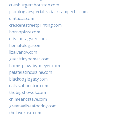
cuesburgershouston.com
psicologiaespecializadaencampeche.com
dmtacos.com
crescentstreetprinting.com
hornopizza.com
driveadragster.com
hematologa.com
lizaivanov.com
guesttinyhomes.com
home-plow-by-meyer.com
palatelatincuisine.com
blackdoglegacy.com
eatvivahouston.com
thebigshowok.com
chimeandstave.com
greatwallseafoodny.com
theloverose.com