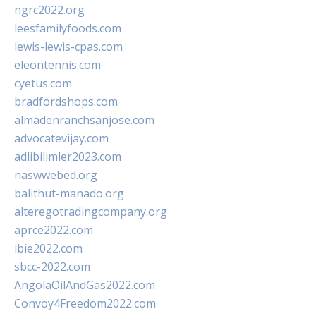
ngrc2022.org
leesfamilyfoods.com
lewis-lewis-cpas.com
eleontennis.com
cyetus.com
bradfordshops.com
almadenranchsanjose.com
advocatevijay.com
adlibilimler2023.com
naswwebed.org
balithut-manado.org
alteregotradingcompany.org
aprce2022.com
ibie2022.com
sbcc-2022.com
AngolaOilAndGas2022.com
Convoy4Freedom2022.com