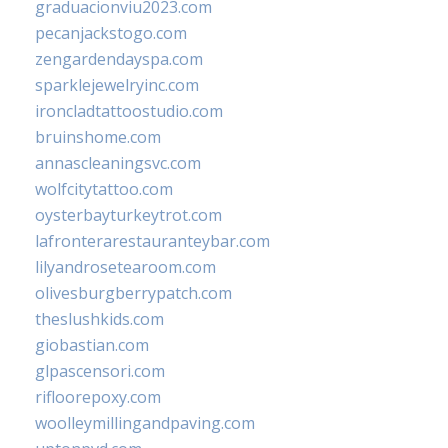
graduacionviu2023.com
pecanjackstogo.com
zengardendayspa.com
sparklejewelryinc.com
ironcladtattoostudio.com
bruinshome.com
annascleaningsvc.com
wolfcitytattoo.com
oysterbayturkeytrot.com
lafronterarestauranteybar.com
lilyandrosetearoom.com
olivesburgberrypatch.com
theslushkids.com
giobastian.com
glpascensori.com
rifloorepoxy.com
woolleymillingandpaving.com