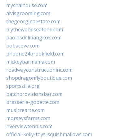
mychaihouse.com
alvisgrooming.com
thegeorginaestate.com
blythewoodseafood.com
paolosdelibangkok.com
bobacove.com
phoone24brookfield.com
mickeybarmama.com
roadwayconstructioninc.com
shopdragonflyboutique.com
sportszilla.org
batchprovisionsbar.com
brasserie-gobette.com
musicrearte.com
morseysfarms.com
riverviewtennis.com
official-kelly-toys-squishmallows.com