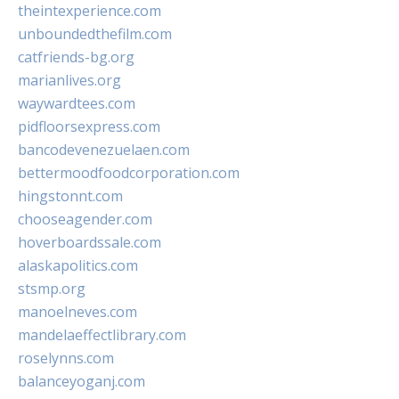
theintexperience.com
unboundedthefilm.com
catfriends-bg.org
marianlives.org
waywardtees.com
pidfloorsexpress.com
bancodevenezuelaen.com
bettermoodfoodcorporation.com
hingstonnt.com
chooseagender.com
hoverboardssale.com
alaskapolitics.com
stsmp.org
manoelneves.com
mandelaeffectlibrary.com
roselynns.com
balanceyoganj.com