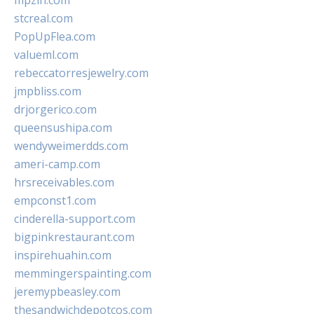
mpzin.com
stcreal.com
PopUpFlea.com
valueml.com
rebeccatorresjewelry.com
jmpbliss.com
drjorgerico.com
queensushipa.com
wendyweimerdds.com
ameri-camp.com
hrsreceivables.com
empconst1.com
cinderella-support.com
bigpinkrestaurant.com
inspirehuahin.com
memmingerspainting.com
jeremypbeasley.com
thesandwichdepotcos.com