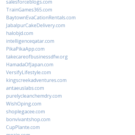
salesforceblogs.com
TrainGames365.com
BaytownEvaCationRentals.com
JabalpurCakeDelivery.com
halobjd.com
intelligenceqatar.com
PikaPikaApp.com
takecareofbusinessdfw.org
HamadaOfJapan.com
VersifyLifestyle.com
kingscreekadventures.com
antaeuslabs.com
purelycleanchemdry.com
WishOping.com
shoplegacee.com
bonvivantshop.com
CupPlante.com