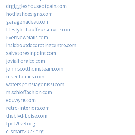
drgiggleshouseofpain.com
hotflashdesigns.com
garagenadeau.com
lifestylechauffeurservice.com
EverNewNails.com
insideoutdecoratingcentre.com
salvatoresinpoint.com
jovialfloralco.com
johnlscotthometeam.com
u-seehomes.com
watersportslagonissi.com
mischieffashion.com
eduwyre.com
retro-interiors.com
theblvd-boise.com
fpet2023.org
e-smart2022.org