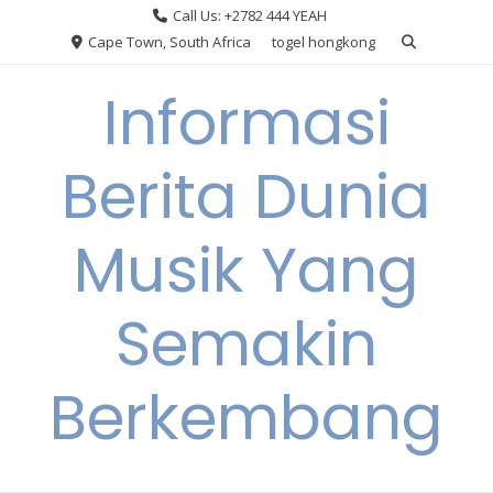
Skip
Call Us: +2782 444 YEAH
to
Cape Town, South Africa
togel hongkong
content
Informasi
Berita Dunia
Musik Yang
Semakin
Berkembang