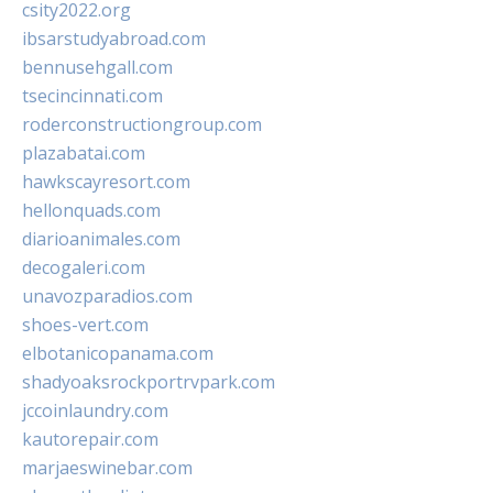
csity2022.org
ibsarstudyabroad.com
bennusehgall.com
tsecincinnati.com
roderconstructiongroup.com
plazabatai.com
hawkscayresort.com
hellonquads.com
diarioanimales.com
decogaleri.com
unavozparadios.com
shoes-vert.com
elbotanicopanama.com
shadyoaksrockportrvpark.com
jccoinlaundry.com
kautorepair.com
marjaeswinebar.com