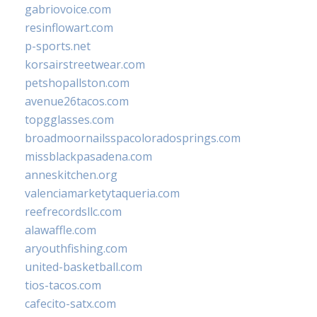
gabriovoice.com
resinflowart.com
p-sports.net
korsairstreetwear.com
petshopallston.com
avenue26tacos.com
topgglasses.com
broadmoornailsspacoloradosprings.com
missblackpasadena.com
anneskitchen.org
valenciamarketytaqueria.com
reefrecordsllc.com
alawaffle.com
aryouthfishing.com
united-basketball.com
tios-tacos.com
cafecito-satx.com