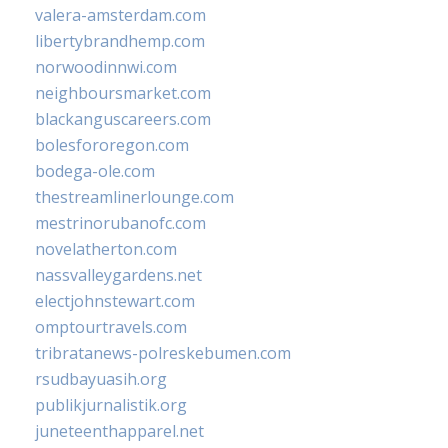
valera-amsterdam.com
libertybrandhemp.com
norwoodinnwi.com
neighboursmarket.com
blackanguscareers.com
bolesfororegon.com
bodega-ole.com
thestreamlinerlounge.com
mestrinorubanofc.com
novelatherton.com
nassvalleygardens.net
electjohnstewart.com
omptourtravels.com
tribratanews-polreskebumen.com
rsudbayuasih.org
publikjurnalistik.org
juneteenthapparel.net