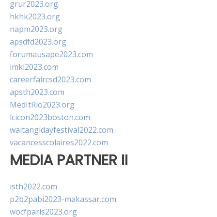
grur2023.org
hkhk2023.org
napm2023.org
apsdfd2023.org
forumausape2023.com
imkl2023.com
careerfaircsd2023.com
apsth2023.com
MedItRio2023.org
lcicon2023boston.com
waitangidayfestival2022.com
vacancesscolaires2022.com
MEDIA PARTNER II
isth2022.com
p2b2pabi2023-makassar.com
wocfparis2023.org