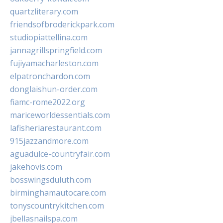
quartzliterary.com
friendsofbroderickpark.com
studiopiattellina.com
jannagrillspringfield.com
fujiyamacharleston.com
elpatronchardon.com
donglaishun-order.com
fiamc-rome2022.org
mariceworldessentials.com
lafisheriarestaurant.com
915jazzandmore.com
aguadulce-countryfair.com
jakehovis.com
bosswingsduluth.com
birminghamautocare.com
tonyscountrykitchen.com
jbellasnailspa.com