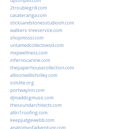
uptonpvd.com
2troublegrill.com
casateranga.com
sticksandstonesstudiooh.com
walkers-treeservice.com
shopmossi.com
untamedcollectivesd.com
mxpwellness.com
infernocanine.com
thepaperhousecollection.com
allisonwillisholley.com
solslite.org
portwayinn.com
djmaddogmusic.com
thesoundarchitects.com
allin1roofing.com
keepjudgewebb.com
anatomyofadventure.com