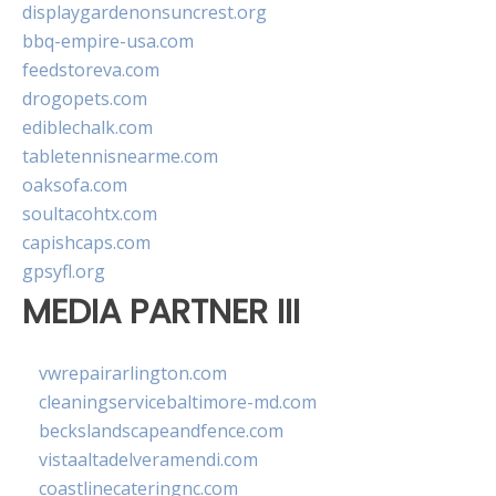
displaygardenonsuncrest.org
bbq-empire-usa.com
feedstoreva.com
drogopets.com
ediblechalk.com
tabletennisnearme.com
oaksofa.com
soultacohtx.com
capishcaps.com
gpsyfl.org
MEDIA PARTNER III
vwrepairarlington.com
cleaningservicebaltimore-md.com
beckslandscapeandfence.com
vistaaltadelveramendi.com
coastlinecateringnc.com