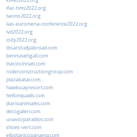
klivet2022.org
ifac-hms2022.org
taoms2022.org
iias-euromena-conference2022.org
ivd2022.org
csity2022.org
ibsarstudyabroad.com
bennusehgall.com
tsecincinnati.com
roderconstructiongroup.com
plazabatai.com
hawkscayresort.com
hellonquads.com
diarioanimales.com
decogaleri.com
unavozparadios.com
shoes-vert.com
elbotanicopanama.com