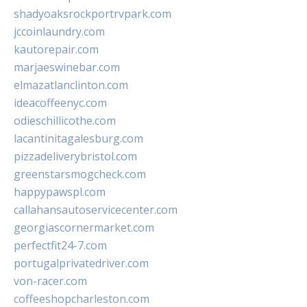
shadyoaksrockportrvpark.com
jccoinlaundry.com
kautorepair.com
marjaeswinebar.com
elmazatlanclinton.com
ideacoffeenyc.com
odieschillicothe.com
lacantinitagalesburg.com
pizzadeliverybristol.com
greenstarsmogcheck.com
happypawspl.com
callahansautoservicecenter.com
georgiascornermarket.com
perfectfit24-7.com
portugalprivatedriver.com
von-racer.com
coffeeshopcharleston.com