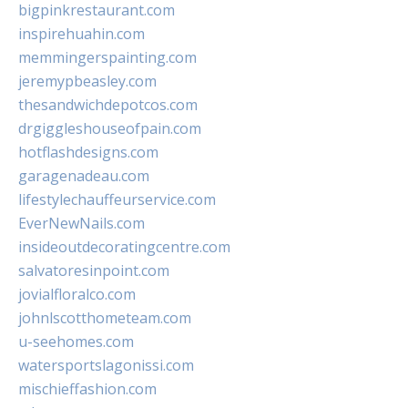
bigpinkrestaurant.com
inspirehuahin.com
memmingerspainting.com
jeremypbeasley.com
thesandwichdepotcos.com
drgiggleshouseofpain.com
hotflashdesigns.com
garagenadeau.com
lifestylechauffeurservice.com
EverNewNails.com
insideoutdecoratingcentre.com
salvatoresinpoint.com
jovialfloralco.com
johnlscotthometeam.com
u-seehomes.com
watersportslagonissi.com
mischieffashion.com