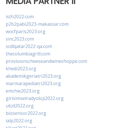
MEDIA PARTNER II
isth2022.com
p2b2pabi2023-makassar.com
wocfparis2023.org
sinc2023.com
scdlqatar2022-qa.com
thecolumbiagrill.com
provisionscheeseandwineshoppe.com
khedi2023.org
akademikgeriatri2023.org
marmarapediatri2023.org
emchie2023.org
girisimselradyoloji2022.org
utcd2022.org
biosensor2022.org
ialp2022.org