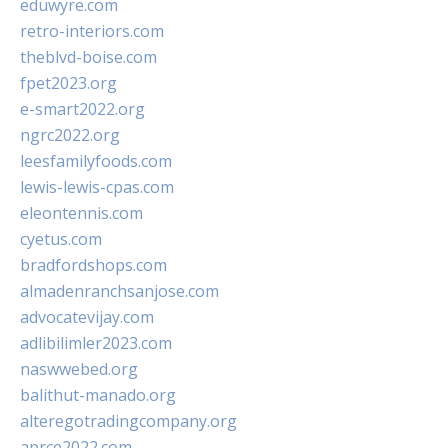
eduwyre.com
retro-interiors.com
theblvd-boise.com
fpet2023.org
e-smart2022.org
ngrc2022.org
leesfamilyfoods.com
lewis-lewis-cpas.com
eleontennis.com
cyetus.com
bradfordshops.com
almadenranchsanjose.com
advocatevijay.com
adlibilimler2023.com
naswwebed.org
balithut-manado.org
alteregotradingcompany.org
aprce2022.com