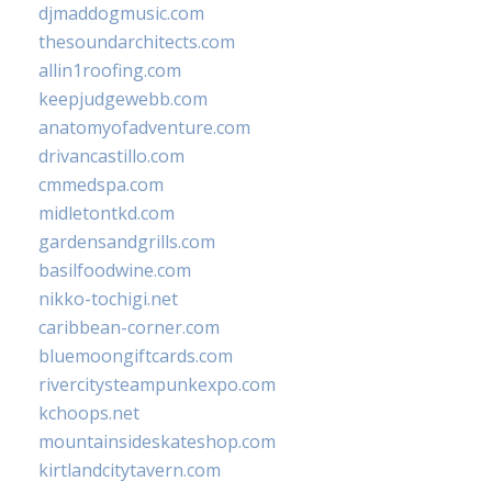
djmaddogmusic.com
thesoundarchitects.com
allin1roofing.com
keepjudgewebb.com
anatomyofadventure.com
drivancastillo.com
cmmedspa.com
midletontkd.com
gardensandgrills.com
basilfoodwine.com
nikko-tochigi.net
caribbean-corner.com
bluemoongiftcards.com
rivercitysteampunkexpo.com
kchoops.net
mountainsideskateshop.com
kirtlandcitytavern.com