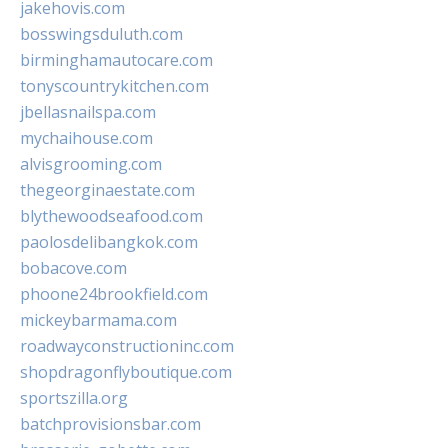
jakehovis.com
bosswingsduluth.com
birminghamautocare.com
tonyscountrykitchen.com
jbellasnailspa.com
mychaihouse.com
alvisgrooming.com
thegeorginaestate.com
blythewoodseafood.com
paolosdelibangkok.com
bobacove.com
phoone24brookfield.com
mickeybarmama.com
roadwayconstructioninc.com
shopdragonflyboutique.com
sportszilla.org
batchprovisionsbar.com