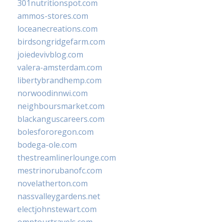
301nutritionspot.com
ammos-stores.com
loceanecreations.com
birdsongridgefarm.com
joiedevivblog.com
valera-amsterdam.com
libertybrandhemp.com
norwoodinnwi.com
neighboursmarket.com
blackanguscareers.com
bolesfororegon.com
bodega-ole.com
thestreamlinerlounge.com
mestrinorubanofc.com
novelatherton.com
nassvalleygardens.net
electjohnstewart.com
omptourtravels.com