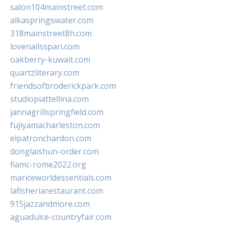
salon104mainstreet.com
alkaspringswater.com
318mainstreet8h.com
lovenailsspari.com
oakberry-kuwait.com
quartzliterary.com
friendsofbroderickpark.com
studiopiattellina.com
jannagrillspringfield.com
fujiyamacharleston.com
elpatronchardon.com
donglaishun-order.com
fiamc-rome2022.org
mariceworldessentials.com
lafisheriarestaurant.com
915jazzandmore.com
aguadulce-countryfair.com