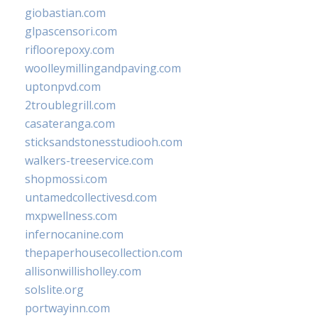
giobastian.com
glpascensori.com
rifloorepoxy.com
woolleymillingandpaving.com
uptonpvd.com
2troublegrill.com
casateranga.com
sticksandstonesstudiooh.com
walkers-treeservice.com
shopmossi.com
untamedcollectivesd.com
mxpwellness.com
infernocanine.com
thepaperhousecollection.com
allisonwillisholley.com
solslite.org
portwayinn.com