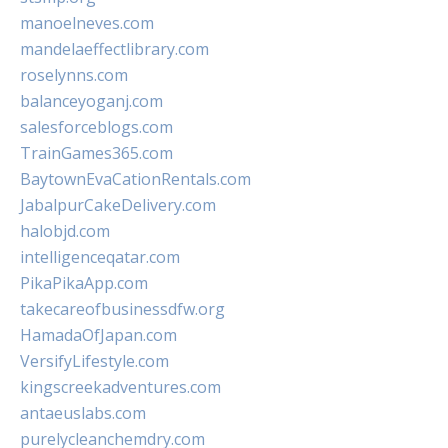
manoelneves.com
mandelaeffectlibrary.com
roselynns.com
balanceyoganj.com
salesforceblogs.com
TrainGames365.com
BaytownEvaCationRentals.com
JabalpurCakeDelivery.com
halobjd.com
intelligenceqatar.com
PikaPikaApp.com
takecareofbusinessdfw.org
HamadaOfJapan.com
VersifyLifestyle.com
kingscreekadventures.com
antaeuslabs.com
purelycleanchemdry.com