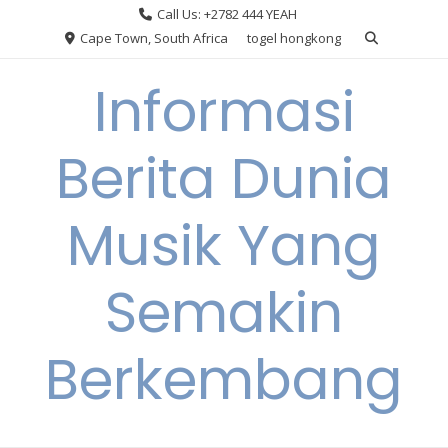
Skip
Call Us: +2782 444 YEAH
to
Cape Town, South Africa
togel hongkong
content
Informasi
Berita Dunia
Musik Yang
Semakin
Berkembang