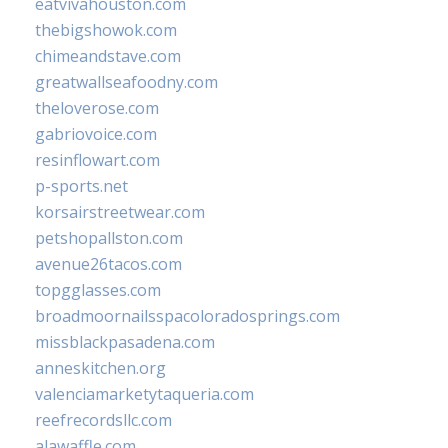
eatvivahouston.com
thebigshowok.com
chimeandstave.com
greatwallseafoodny.com
theloverose.com
gabriovoice.com
resinflowart.com
p-sports.net
korsairstreetwear.com
petshopallston.com
avenue26tacos.com
topgglasses.com
broadmoornailsspacoloradosprings.com
missblackpasadena.com
anneskitchen.org
valenciamarketytaqueria.com
reefrecordsllc.com
alawaffle.com