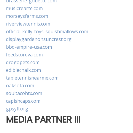
brasserie-gobette.com
musicrearte.com
morseysfarms.com
riverviewtennis.com
official-kelly-toys-squishmallows.com
displaygardenonsuncrest.org
bbq-empire-usa.com
feedstoreva.com
drogopets.com
ediblechalk.com
tabletennisnearme.com
oaksofa.com
soultacohtx.com
capishcaps.com
gpsyfl.org
MEDIA PARTNER III