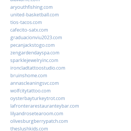
aryouthfishing.com
united-basketball.com
tios-tacos.com
cafecito-satx.com
graduacionviu2023.com
pecanjackstogo.com
zengardendayspa.com
sparklejewelryinc.com
ironcladtattoostudio.com
bruinshome.com
annascleaningsvc.com
wolfcitytattoo.com
oysterbayturkeytrot.com
lafronterarestauranteybar.com
lilyandrosetearoom.com
olivesburgberrypatch.com
theslushkids.com