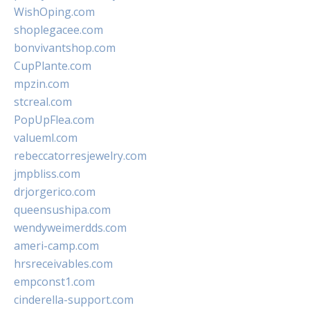
WishOping.com
shoplegacee.com
bonvivantshop.com
CupPlante.com
mpzin.com
stcreal.com
PopUpFlea.com
valueml.com
rebeccatorresjewelry.com
jmpbliss.com
drjorgerico.com
queensushipa.com
wendyweimerdds.com
ameri-camp.com
hrsreceivables.com
empconst1.com
cinderella-support.com