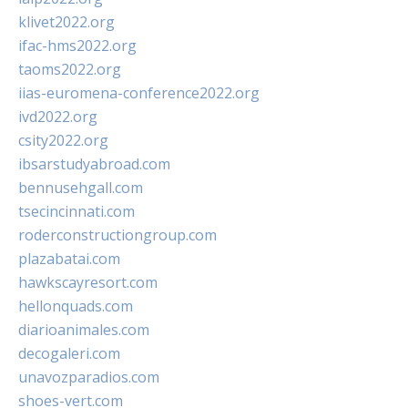
klivet2022.org
ifac-hms2022.org
taoms2022.org
iias-euromena-conference2022.org
ivd2022.org
csity2022.org
ibsarstudyabroad.com
bennusehgall.com
tsecincinnati.com
roderconstructiongroup.com
plazabatai.com
hawkscayresort.com
hellonquads.com
diarioanimales.com
decogaleri.com
unavozparadios.com
shoes-vert.com