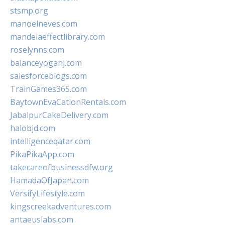
stsmp.org
manoelneves.com
mandelaeffectlibrary.com
roselynns.com
balanceyoganj.com
salesforceblogs.com
TrainGames365.com
BaytownEvaCationRentals.com
JabalpurCakeDelivery.com
halobjd.com
intelligenceqatar.com
PikaPikaApp.com
takecareofbusinessdfw.org
HamadaOfJapan.com
VersifyLifestyle.com
kingscreekadventures.com
antaeuslabs.com