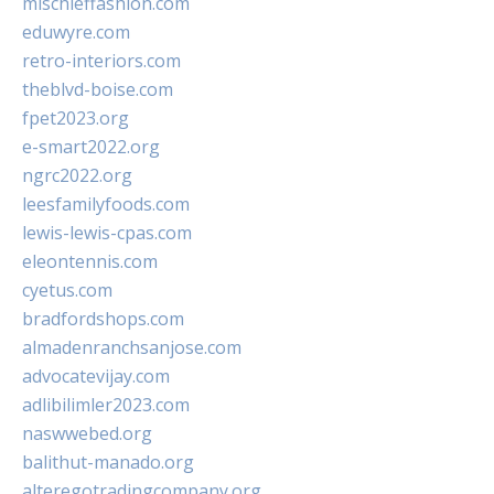
mischieffashion.com
eduwyre.com
retro-interiors.com
theblvd-boise.com
fpet2023.org
e-smart2022.org
ngrc2022.org
leesfamilyfoods.com
lewis-lewis-cpas.com
eleontennis.com
cyetus.com
bradfordshops.com
almadenranchsanjose.com
advocatevijay.com
adlibilimler2023.com
naswwebed.org
balithut-manado.org
alteregotradingcompany.org