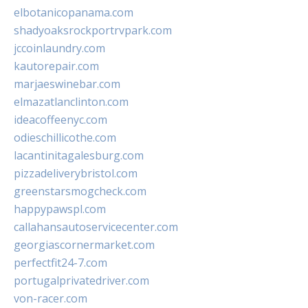
elbotanicopanama.com
shadyoaksrockportrvpark.com
jccoinlaundry.com
kautorepair.com
marjaeswinebar.com
elmazatlanclinton.com
ideacoffeenyc.com
odieschillicothe.com
lacantinitagalesburg.com
pizzadeliverybristol.com
greenstarsmogcheck.com
happypawspl.com
callahansautoservicecenter.com
georgiascornermarket.com
perfectfit24-7.com
portugalprivatedriver.com
von-racer.com