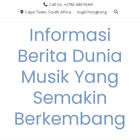
Skip
Call Us: +2782 444 YEAH
to
Cape Town, South Africa
togel hongkong
content
Informasi
Berita Dunia
Musik Yang
Semakin
Berkembang