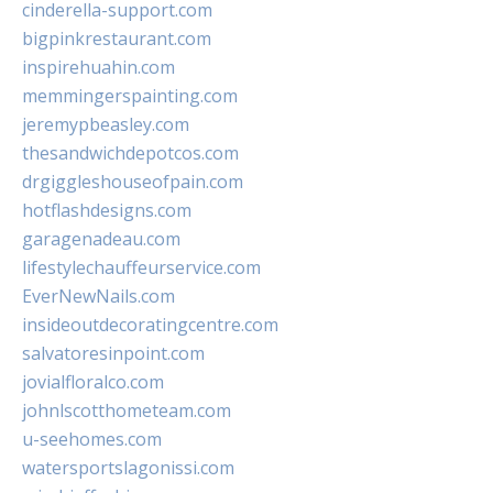
cinderella-support.com
bigpinkrestaurant.com
inspirehuahin.com
memmingerspainting.com
jeremypbeasley.com
thesandwichdepotcos.com
drgiggleshouseofpain.com
hotflashdesigns.com
garagenadeau.com
lifestylechauffeurservice.com
EverNewNails.com
insideoutdecoratingcentre.com
salvatoresinpoint.com
jovialfloralco.com
johnlscotthometeam.com
u-seehomes.com
watersportslagonissi.com