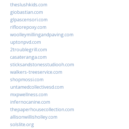
theslushkids.com
giobastian.com
glpascensori.com
rifloorepoxy.com
woolleymillingandpaving.com
uptonpvd.com
2troublegrill.com
casateranga.com
sticksandstonesstudiooh.com
walkers-treeservice.com
shopmossi.com
untamedcollectivesd.com
mxpwellness.com
infernocanine.com
thepaperhousecollection.com
allisonwillisholley.com
solslite.org