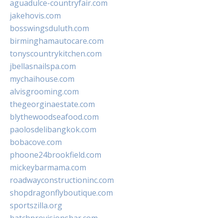
aguadulce-countryfair.com
jakehovis.com
bosswingsduluth.com
birminghamautocare.com
tonyscountrykitchen.com
jbellasnailspa.com
mychaihouse.com
alvisgrooming.com
thegeorginaestate.com
blythewoodseafood.com
paolosdelibangkok.com
bobacove.com
phoone24brookfield.com
mickeybarmama.com
roadwayconstructioninc.com
shopdragonflyboutique.com
sportszilla.org