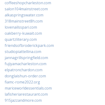
coffeeshopcharleston.com
salon104mainstreet.com
alkaspringswater.com
318mainstreet8h.com
lovenailsspari.com
oakberry-kuwait.com
quartzliterary.com
friendsofbroderickpark.com
studiopiattellina.com
jannagrillspringfield.com
fujiyamacharleston.com
elpatronchardon.com
donglaishun-order.com
fiamc-rome2022.org
mariceworldessentials.com
lafisheriarestaurant.com
915jazzandmore.com