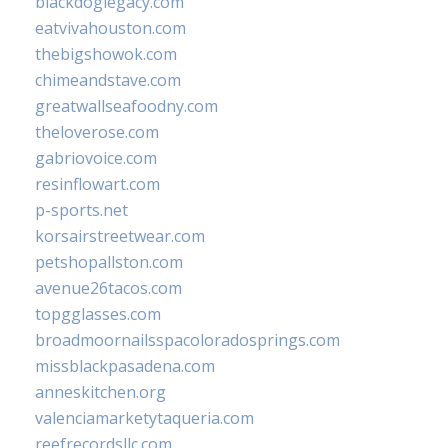
blackdoglegacy.com
eatvivahouston.com
thebigshowok.com
chimeandstave.com
greatwallseafoodny.com
theloverose.com
gabriovoice.com
resinflowart.com
p-sports.net
korsairstreetwear.com
petshopallston.com
avenue26tacos.com
topgglasses.com
broadmoornailsspacoloradosprings.com
missblackpasadena.com
anneskitchen.org
valenciamarketytaqueria.com
reefrecordsllc.com