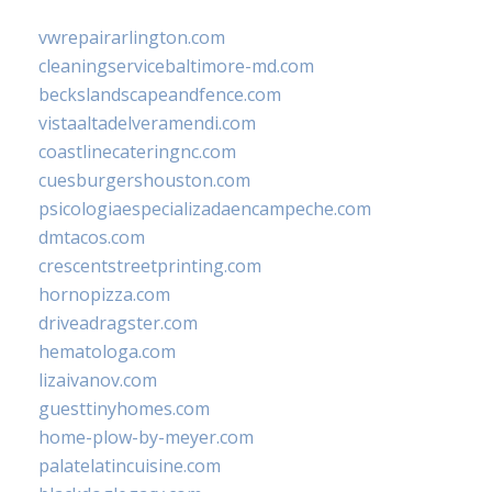
vwrepairarlington.com
cleaningservicebaltimore-md.com
beckslandscapeandfence.com
vistaaltadelveramendi.com
coastlinecateringnc.com
cuesburgershouston.com
psicologiaespecializadaencampeche.com
dmtacos.com
crescentstreetprinting.com
hornopizza.com
driveadragster.com
hematologa.com
lizaivanov.com
guesttinyhomes.com
home-plow-by-meyer.com
palatelatincuisine.com