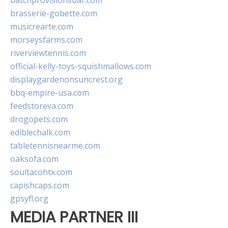
batchprovisionsbar.com
brasserie-gobette.com
musicrearte.com
morseysfarms.com
riverviewtennis.com
official-kelly-toys-squishmallows.com
displaygardenonsuncrest.org
bbq-empire-usa.com
feedstoreva.com
drogopets.com
ediblechalk.com
tabletennisnearme.com
oaksofa.com
soultacohtx.com
capishcaps.com
gpsyfl.org
MEDIA PARTNER III