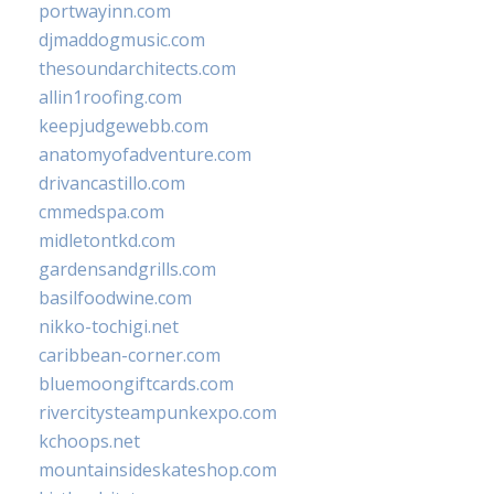
portwayinn.com
djmaddogmusic.com
thesoundarchitects.com
allin1roofing.com
keepjudgewebb.com
anatomyofadventure.com
drivancastillo.com
cmmedspa.com
midletontkd.com
gardensandgrills.com
basilfoodwine.com
nikko-tochigi.net
caribbean-corner.com
bluemoongiftcards.com
rivercitysteampunkexpo.com
kchoops.net
mountainsideskateshop.com