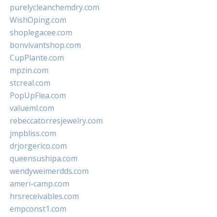
purelycleanchemdry.com
WishOping.com
shoplegacee.com
bonvivantshop.com
CupPlante.com
mpzin.com
stcreal.com
PopUpFlea.com
valueml.com
rebeccatorresjewelry.com
jmpbliss.com
drjorgerico.com
queensushipa.com
wendyweimerdds.com
ameri-camp.com
hrsreceivables.com
empconst1.com