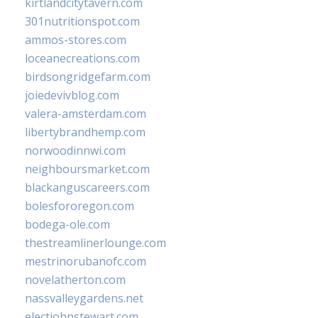
kirtlandcitytavern.com
301nutritionspot.com
ammos-stores.com
loceanecreations.com
birdsongridgefarm.com
joiedevivblog.com
valera-amsterdam.com
libertybrandhemp.com
norwoodinnwi.com
neighboursmarket.com
blackanguscareers.com
bolesfororegon.com
bodega-ole.com
thestreamlinerlounge.com
mestrinorubanofc.com
novelatherton.com
nassvalleygardens.net
electjohnstewart.com