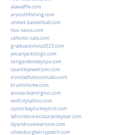
alawaffle.com
aryouthfishing.com
united-basketball.com
tios-tacos.com
cafecito-satx.com
graduacionviu2023.com
pecanjackstogo.com
zengardendayspa.com
sparklejewelryinc.com
ironcladtattoostudio.com
bruinshome.com
annascleaningsvc.com
wolfcitytattoo.com
oysterbayturkeytrot.com
lafronterarestauranteybar.com
lilyandrosetearoom.com
olivesburgberrypatch.com