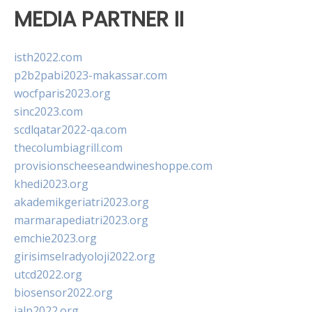
MEDIA PARTNER II
isth2022.com
p2b2pabi2023-makassar.com
wocfparis2023.org
sinc2023.com
scdlqatar2022-qa.com
thecolumbiagrill.com
provisionscheeseandwineshoppe.com
khedi2023.org
akademikgeriatri2023.org
marmarapediatri2023.org
emchie2023.org
girisimselradyoloji2022.org
utcd2022.org
biosensor2022.org
ialp2022.org