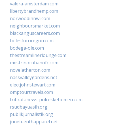
valera-amsterdam.com
libertybrandhemp.com
norwoodinnwi.com
neighboursmarket.com
blackanguscareers.com
bolesfororegon.com
bodega-ole.com
thestreamlinerlounge.com
mestrinorubanofc.com
novelatherton.com
nassvalleygardens.net
electjohnstewart.com
omptourtravels.com
tribratanews-polreskebumen.com
rsudbayuasih.org
publikjurnalistik.org
juneteenthapparel.net