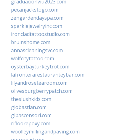
graduacionviu2023.com
pecanjackstogo.com
zengardendayspa.com
sparklejewelryinc.com
ironcladtattoostudio.com
bruinshome.com
annascleaningsvc.com
wolfcitytattoo.com
oysterbayturkeytrot.com
lafronterarestauranteybar.com
lilyandrosetearoom.com
olivesburgberrypatch.com
theslushkids.com
giobastian.com
glpascensori.com
rifloorepoxy.com
woolleymillingandpaving.com
uptonpvd.com