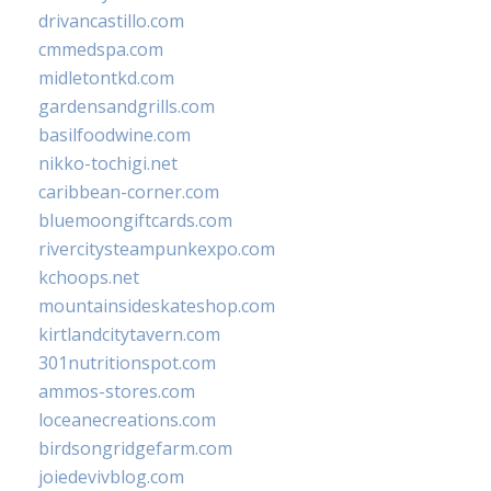
drivancastillo.com
cmmedspa.com
midletontkd.com
gardensandgrills.com
basilfoodwine.com
nikko-tochigi.net
caribbean-corner.com
bluemoongiftcards.com
rivercitysteampunkexpo.com
kchoops.net
mountainsideskateshop.com
kirtlandcitytavern.com
301nutritionspot.com
ammos-stores.com
loceanecreations.com
birdsongridgefarm.com
joiedevivblog.com