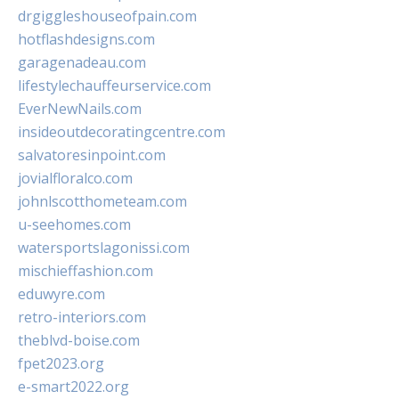
drgiggleshouseofpain.com
hotflashdesigns.com
garagenadeau.com
lifestylechauffeurservice.com
EverNewNails.com
insideoutdecoratingcentre.com
salvatoresinpoint.com
jovialfloralco.com
johnlscotthometeam.com
u-seehomes.com
watersportslagonissi.com
mischieffashion.com
eduwyre.com
retro-interiors.com
theblvd-boise.com
fpet2023.org
e-smart2022.org