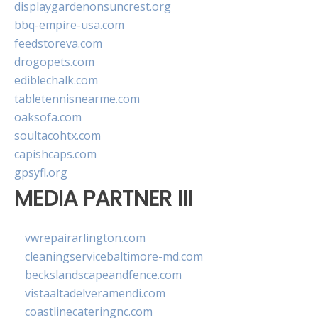
displaygardenonsuncrest.org
bbq-empire-usa.com
feedstoreva.com
drogopets.com
ediblechalk.com
tabletennisnearme.com
oaksofa.com
soultacohtx.com
capishcaps.com
gpsyfl.org
MEDIA PARTNER III
vwrepairarlington.com
cleaningservicebaltimore-md.com
beckslandscapeandfence.com
vistaaltadelveramendi.com
coastlinecateringnc.com