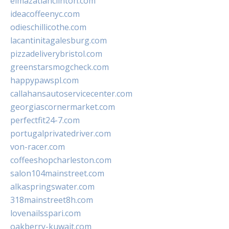
elmazatlanclinton.com
ideacoffeenyc.com
odieschillicothe.com
lacantinitagalesburg.com
pizzadeliverybristol.com
greenstarsmogcheck.com
happypawspl.com
callahansautoservicecenter.com
georgiascornermarket.com
perfectfit24-7.com
portugalprivatedriver.com
von-racer.com
coffeeshopcharleston.com
salon104mainstreet.com
alkaspringswater.com
318mainstreet8h.com
lovenailsspari.com
oakberry-kuwait.com