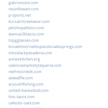
gabriovoice.com
resinflowart.com
p-sports.net
korsairstreetwear.com
petshopallston.com
avenue26tacos.com
topgglasses.com
broadmoornailsspacoloradosprings.com
missblackpasadena.com
anneskitchen.org
valenciamarketytaqueria.com
reefrecordsllc.com
alawaffle.com
aryouthfishing.com
united-basketball.com
tios-tacos.com
cafecito-satx.com