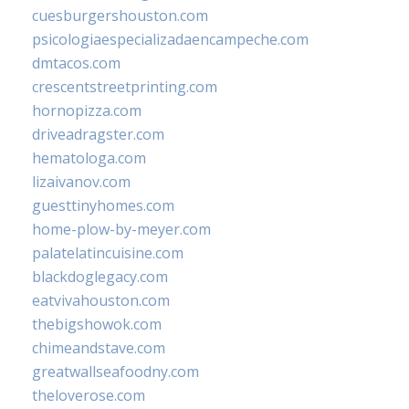
cuesburgershouston.com
psicologiaespecializadaencampeche.com
dmtacos.com
crescentstreetprinting.com
hornopizza.com
driveadragster.com
hematologa.com
lizaivanov.com
guesttinyhomes.com
home-plow-by-meyer.com
palatelatincuisine.com
blackdoglegacy.com
eatvivahouston.com
thebigshowok.com
chimeandstave.com
greatwallseafoodny.com
theloverose.com