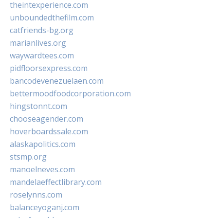
theintexperience.com
unboundedthefilm.com
catfriends-bg.org
marianlives.org
waywardtees.com
pidfloorsexpress.com
bancodevenezuelaen.com
bettermoodfoodcorporation.com
hingstonnt.com
chooseagender.com
hoverboardssale.com
alaskapolitics.com
stsmp.org
manoelneves.com
mandelaeffectlibrary.com
roselynns.com
balanceyoganj.com