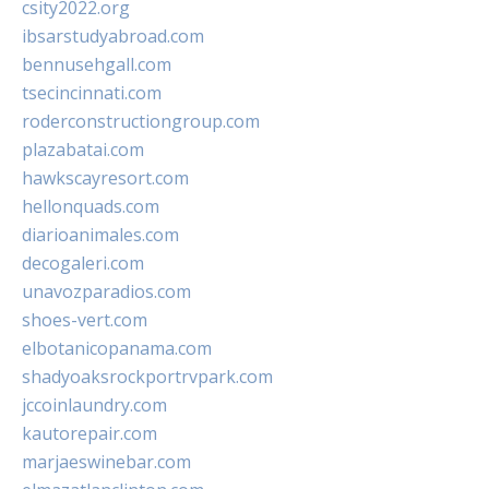
csity2022.org
ibsarstudyabroad.com
bennusehgall.com
tsecincinnati.com
roderconstructiongroup.com
plazabatai.com
hawkscayresort.com
hellonquads.com
diarioanimales.com
decogaleri.com
unavozparadios.com
shoes-vert.com
elbotanicopanama.com
shadyoaksrockportrvpark.com
jccoinlaundry.com
kautorepair.com
marjaeswinebar.com