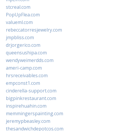
stcreal.com
PopUpFlea.com
valueml.com
rebeccatorresjewelry.com
jmpbliss.com
drjorgerico.com
queensushipa.com
wendyweimerdds.com
ameri-camp.com
hrsreceivables.com
empconst1.com
cinderella-support.com
bigpinkrestaurant.com
inspirehuahin.com
memmingerspainting.com
jeremypbeasley.com
thesandwichdepotcos.com