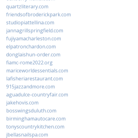
quartzliterary.com
friendsofbroderickpark.com
studiopiattellina.com
jannagrillspringfield.com
fujiyamacharleston.com
elpatronchardon.com
donglaishun-order.com
fiamc-rome2022.org
mariceworldessentials.com
lafisheriarestaurant.com
915jazzandmore.com
aguadulce-countryfair.com
jakehovis.com
bosswingsduluth.com
birminghamautocare.com
tonyscountrykitchen.com
jbellasnailspa.com