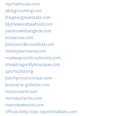
mychaihouse.com
alvisgrooming.com
thegeorginaestate.com
blythewoodseafood.com
paolosdelibangkok.com
bobacove.com
phoone24brookfield.com
mickeybarmama.com
roadwayconstructioninc.com
shopdragonflyboutique.com
sportszilla.org
batchprovisionsbar.com
brasserie-gobette.com
musicrearte.com
morseysfarms.com
riverviewtennis.com
official-kelly-toys-squishmallows.com