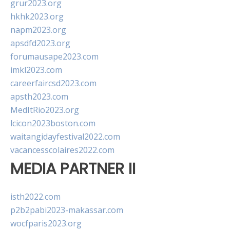
grur2023.org
hkhk2023.org
napm2023.org
apsdfd2023.org
forumausape2023.com
imkl2023.com
careerfaircsd2023.com
apsth2023.com
MedItRio2023.org
lcicon2023boston.com
waitangidayfestival2022.com
vacancesscolaires2022.com
MEDIA PARTNER II
isth2022.com
p2b2pabi2023-makassar.com
wocfparis2023.org