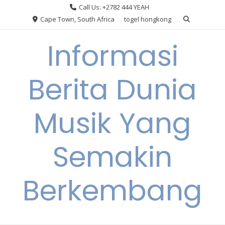
Skip
Call Us: +2782 444 YEAH
to
Cape Town, South Africa
togel hongkong
content
Informasi
Berita Dunia
Musik Yang
Semakin
Berkembang