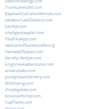
salesforceblogs.com
TrainGames365.com
BaytownEvaCationRentals.com
JabalpurCakeDelivery.com
halobjd.com
intelligenceqatar.com
PikaPikaApp.com
takecareofbusinessdfw.org
HamadaOfJapan.com
VersifyLifestyle.com
kingscreekadventures.com
antaeuslabs.com
purelycleanchemdry.com
WishOping.com
shoplegacee.com
bonvivantshop.com
CupPlante.com
mpzin.com