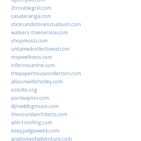
2troublegrill.com
casateranga.com
sticksandstonesstudiooh.com
walkers-treeservice.com
shopmossi.com
untamedcollectivesd.com
mxpwellness.com
infernocanine.com
thepaperhousecollection.com
allisonwillisholley.com
solslite.org
portwayinn.com
djmaddogmusic.com
thesoundarchitects.com
allin1roofing.com
keepjudgewebb.com
anatomyofadventure.com