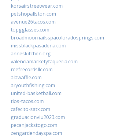
korsairstreetwear.com
petshopallston.com
avenue26tacos.com
topgglasses.com
broadmoornailsspacoloradosprings.com
missblackpasadena.com
anneskitchen.org
valenciamarketytaqueria.com
reefrecordsllc.com
alawaffle.com
aryouthfishing.com
united-basketball.com
tios-tacos.com
cafecito-satx.com
graduacionviu2023.com
pecanjackstogo.com
zengardendayspa.com