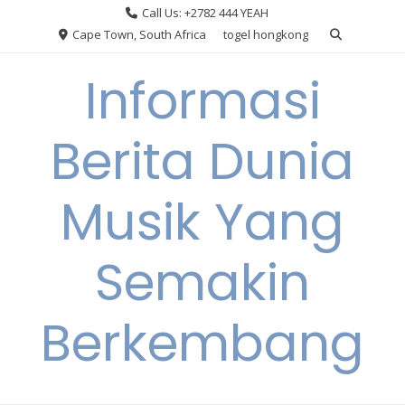
Skip
Call Us: +2782 444 YEAH
to
Cape Town, South Africa
togel hongkong
content
Informasi
Berita Dunia
Musik Yang
Semakin
Berkembang