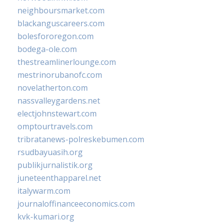
neighboursmarket.com
blackanguscareers.com
bolesfororegon.com
bodega-ole.com
thestreamlinerlounge.com
mestrinorubanofc.com
novelatherton.com
nassvalleygardens.net
electjohnstewart.com
omptourtravels.com
tribratanews-polreskebumen.com
rsudbayuasih.org
publikjurnalistik.org
juneteenthapparel.net
italywarm.com
journaloffinanceeconomics.com
kvk-kumari.org