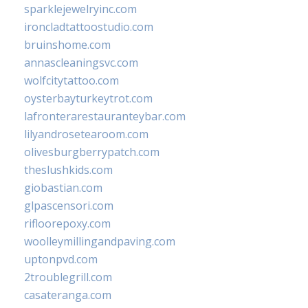
sparklejewelryinc.com
ironcladtattoostudio.com
bruinshome.com
annascleaningsvc.com
wolfcitytattoo.com
oysterbayturkeytrot.com
lafronterarestauranteybar.com
lilyandrosetearoom.com
olivesburgberrypatch.com
theslushkids.com
giobastian.com
glpascensori.com
rifloorepoxy.com
woolleymillingandpaving.com
uptonpvd.com
2troublegrill.com
casateranga.com