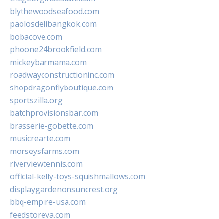
blythewoodseafood.com
paolosdelibangkok.com
bobacove.com
phoone24brookfield.com
mickeybarmama.com
roadwayconstructioninc.com
shopdragonflyboutique.com
sportszilla.org
batchprovisionsbar.com
brasserie-gobette.com
musicrearte.com
morseysfarms.com
riverviewtennis.com
official-kelly-toys-squishmallows.com
displaygardenonsuncrest.org
bbq-empire-usa.com
feedstoreva.com