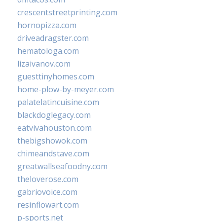
crescentstreetprinting.com
hornopizza.com
driveadragster.com
hematologa.com
lizaivanov.com
guesttinyhomes.com
home-plow-by-meyer.com
palatelatincuisine.com
blackdoglegacy.com
eatvivahouston.com
thebigshowok.com
chimeandstave.com
greatwallseafoodny.com
theloverose.com
gabriovoice.com
resinflowart.com
p-sports.net