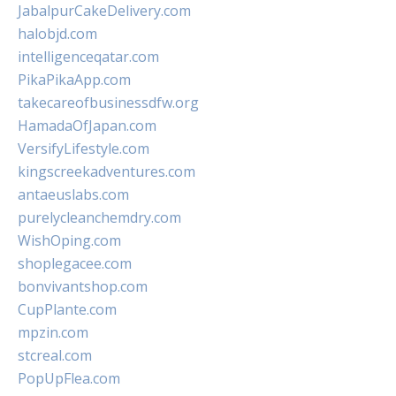
JabalpurCakeDelivery.com
halobjd.com
intelligenceqatar.com
PikaPikaApp.com
takecareofbusinessdfw.org
HamadaOfJapan.com
VersifyLifestyle.com
kingscreekadventures.com
antaeuslabs.com
purelycleanchemdry.com
WishOping.com
shoplegacee.com
bonvivantshop.com
CupPlante.com
mpzin.com
stcreal.com
PopUpFlea.com