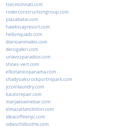
tsecincinnati.com
roderconstructiongroup.com
plazabatai.com
hawkscayresort.com
hellonquads.com
diarioanimales.com
decogaleri.com
unavozparadios.com
shoes-vert.com
elbotanicopanama.com
shadyoaksrockportrvpark.com
jccoinlaundry.com
kautorepair.com
marjaeswinebar.com
elmazatlanclinton.com
ideacoffeenyc.com
odieschillicothe.com