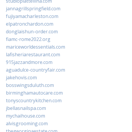
studiopiattellina.com
jannagrillspringfield.com
fujiyamacharleston.com
elpatronchardon.com
donglaishun-order.com
fiamc-rome2022.org
mariceworldessentials.com
lafisheriarestaurant.com
915jazzandmore.com
aguadulce-countryfair.com
jakehovis.com
bosswingsduluth.com
birminghamautocare.com
tonyscountrykitchen.com
jbellasnailspa.com
mychaihouse.com
alvisgrooming.com
thegeorginaestate.com