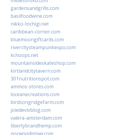
midletontkd.com
gardensandgrills.com
basilfoodwine.com
nikko-tochigi.net
caribbean-corner.com
bluemoongiftcards.com
rivercitysteampunkexpo.com
kchoops.net
mountainsideskateshop.com
kirtlandcitytavern.com
301nutritionspot.com
ammos-stores.com
loceanecreations.com
birdsongridgefarm.com
joiedevivblog.com
valera-amsterdam.com
libertybrandhemp.com
norwoodinnwi.com