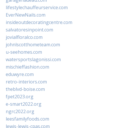
garagenadeau.com
lifestylechauffeurservice.com
EverNewNails.com
insideoutdecoratingcentre.com
salvatoresinpoint.com
jovialfloralco.com
johnlscotthometeam.com
u-seehomes.com
watersportslagonissi.com
mischieffashion.com
eduwyre.com
retro-interiors.com
theblvd-boise.com
fpet2023.org
e-smart2022.org
ngrc2022.org
leesfamilyfoods.com
lewis-lewis-cpas.com