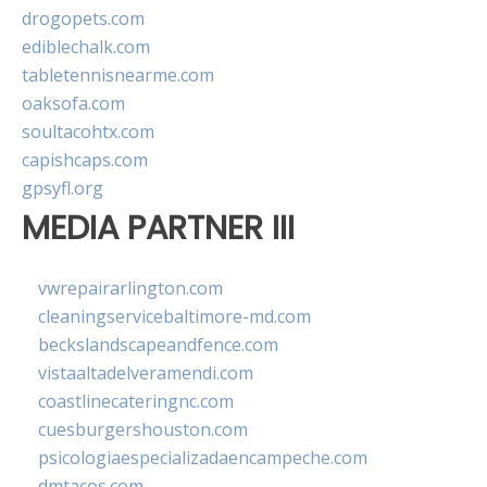
drogopets.com
ediblechalk.com
tabletennisnearme.com
oaksofa.com
soultacohtx.com
capishcaps.com
gpsyfl.org
MEDIA PARTNER III
vwrepairarlington.com
cleaningservicebaltimore-md.com
beckslandscapeandfence.com
vistaaltadelveramendi.com
coastlinecateringnc.com
cuesburgershouston.com
psicologiaespecializadaencampeche.com
dmtacos.com