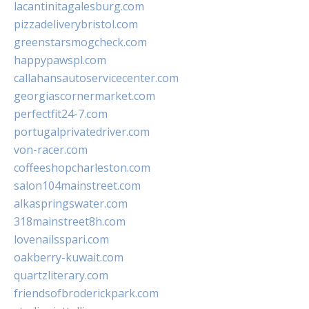
lacantinitagalesburg.com
pizzadeliverybristol.com
greenstarsmogcheck.com
happypawspl.com
callahansautoservicecenter.com
georgiascornermarket.com
perfectfit24-7.com
portugalprivatedriver.com
von-racer.com
coffeeshopcharleston.com
salon104mainstreet.com
alkaspringswater.com
318mainstreet8h.com
lovenailsspari.com
oakberry-kuwait.com
quartzliterary.com
friendsofbroderickpark.com