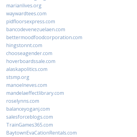
marianlives.org
waywardtees.com
pidfloorsexpress.com
bancodevenezuelaen.com
bettermoodfoodcorporation.com
hingstonnt.com
chooseagender.com
hoverboardssale.com
alaskapolitics.com
stsmp.org
manoelneves.com
mandelaeffectlibrary.com
roselynns.com
balanceyoganj.com
salesforceblogs.com
TrainGames365.com
BaytownEvaCationRentals.com