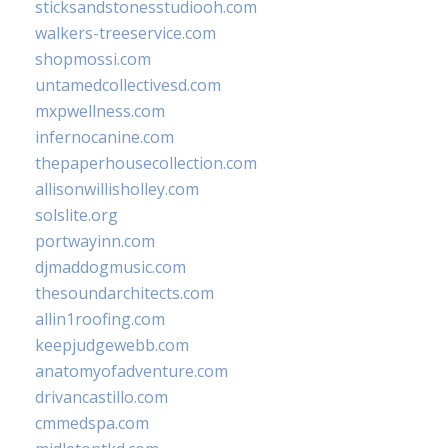
sticksandstonesstudiooh.com
walkers-treeservice.com
shopmossi.com
untamedcollectivesd.com
mxpwellness.com
infernocanine.com
thepaperhousecollection.com
allisonwillisholley.com
solslite.org
portwayinn.com
djmaddogmusic.com
thesoundarchitects.com
allin1roofing.com
keepjudgewebb.com
anatomyofadventure.com
drivancastillo.com
cmmedspa.com