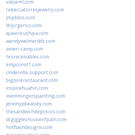
valueml.com
rebeccatorresjewelry.com
jmpbliss.com
drjorgerico.com
queensushipa.com
wendyweimerdds.com
ameri-camp.com
hrsreceivables.com
empconst1.com
cinderella-support.com
bigpinkrestaurant.com
inspirehuahin.com
memmingerspainting.com
jeremypbeasley.com
thesandwichdepotcos.com
drgiggleshouseofpain.com
hotflashdesigns.com