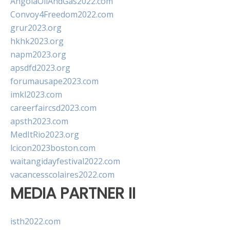
AngolaOilAndGas2022.com
Convoy4Freedom2022.com
grur2023.org
hkhk2023.org
napm2023.org
apsdfd2023.org
forumausape2023.com
imkl2023.com
careerfaircsd2023.com
apsth2023.com
MedItRio2023.org
lcicon2023boston.com
waitangidayfestival2022.com
vacancesscolaires2022.com
MEDIA PARTNER II
isth2022.com