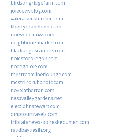
birdsongridgefarm.com
joiedevivblog.com
valera-amsterdam.com
libertybrandhemp.com
norwoodinnwi.com
neighboursmarket.com
blackanguscareers.com
bolesfororegon.com
bodega-ole.com
thestreamlinerlounge.com
mestrinorubanofc.com
novelatherton.com
nassvalleygardens.net
electjohnstewart.com
omptourtravels.com
tribratanews-polreskebumen.com
rsudbayuasih.org