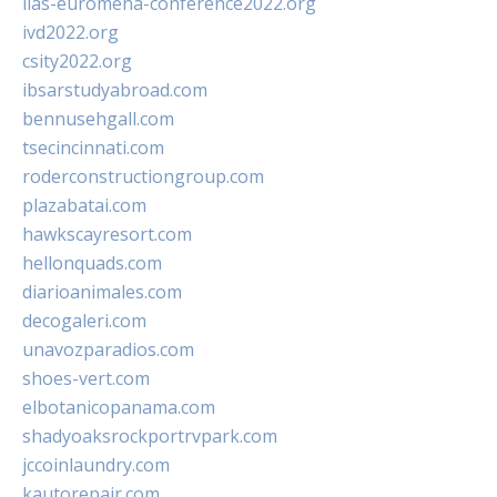
iias-euromena-conference2022.org
ivd2022.org
csity2022.org
ibsarstudyabroad.com
bennusehgall.com
tsecincinnati.com
roderconstructiongroup.com
plazabatai.com
hawkscayresort.com
hellonquads.com
diarioanimales.com
decogaleri.com
unavozparadios.com
shoes-vert.com
elbotanicopanama.com
shadyoaksrockportrvpark.com
jccoinlaundry.com
kautorepair.com