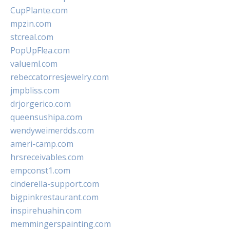
CupPlante.com
mpzin.com
stcreal.com
PopUpFlea.com
valueml.com
rebeccatorresjewelry.com
jmpbliss.com
drjorgerico.com
queensushipa.com
wendyweimerdds.com
ameri-camp.com
hrsreceivables.com
empconst1.com
cinderella-support.com
bigpinkrestaurant.com
inspirehuahin.com
memmingerspainting.com