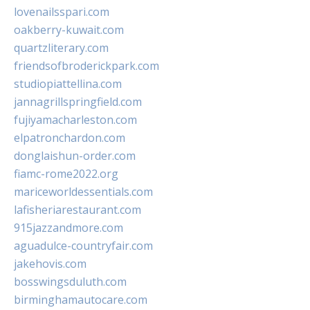
lovenailsspari.com
oakberry-kuwait.com
quartzliterary.com
friendsofbroderickpark.com
studiopiattellina.com
jannagrillspringfield.com
fujiyamacharleston.com
elpatronchardon.com
donglaishun-order.com
fiamc-rome2022.org
mariceworldessentials.com
lafisheriarestaurant.com
915jazzandmore.com
aguadulce-countryfair.com
jakehovis.com
bosswingsduluth.com
birminghamautocare.com