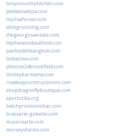
tonyscountrykitchen.com
jbellasnailspa.com
mychaihouse.com
alvisgrooming.com
thegeorginaestate.com
blythewoodseafood.com
paolosdelibangkok.com
bobacove.com
phoone24brookfield.com
mickeybarmama.com
roadwayconstructioninc.com
shopdragonflyboutique.com
sportszilla.org
batchprovisionsbar.com
brasserie-gobette.com
musicrearte.com
morseysfarms.com