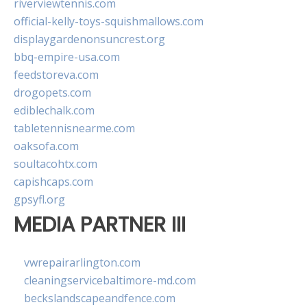
riverviewtennis.com
official-kelly-toys-squishmallows.com
displaygardenonsuncrest.org
bbq-empire-usa.com
feedstoreva.com
drogopets.com
ediblechalk.com
tabletennisnearme.com
oaksofa.com
soultacohtx.com
capishcaps.com
gpsyfl.org
MEDIA PARTNER III
vwrepairarlington.com
cleaningservicebaltimore-md.com
beckslandscapeandfence.com