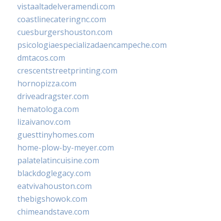
vistaaltadelveramendi.com
coastlinecateringnc.com
cuesburgershouston.com
psicologiaespecializadaencampeche.com
dmtacos.com
crescentstreetprinting.com
hornopizza.com
driveadragster.com
hematologa.com
lizaivanov.com
guesttinyhomes.com
home-plow-by-meyer.com
palatelatincuisine.com
blackdoglegacy.com
eatvivahouston.com
thebigshowok.com
chimeandstave.com