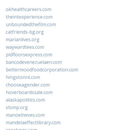
okhealthcareers.com
theintexperience.com
unboundedthefilm.com
catfriends-bg.org
marianlives.org
waywardtees.com
pidfloorsexpress.com
bancodevenezuelaen.com
bettermoodfoodcorporation.com
hingstonnt.com
chooseagender.com
hoverboardssale.com
alaskapolitics.com
stsmp.org
manoelneves.com
mandelaeffectlibrary.com