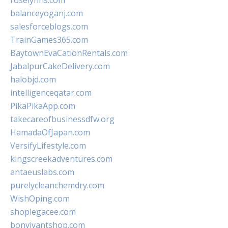
roselynns.com
balanceyoganj.com
salesforceblogs.com
TrainGames365.com
BaytownEvaCationRentals.com
JabalpurCakeDelivery.com
halobjd.com
intelligenceqatar.com
PikaPikaApp.com
takecareofbusinessdfw.org
HamadaOfJapan.com
VersifyLifestyle.com
kingscreekadventures.com
antaeuslabs.com
purelycleanchemdry.com
WishOping.com
shoplegacee.com
bonvivantshop.com