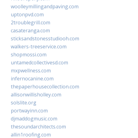
woolleymillingandpaving.com
uptonpvd.com
2troublegrill.com
casateranga.com
sticksandstonesstudiooh.com
walkers-treeservice.com
shopmossi.com
untamedcollectivesd.com
mxpwellness.com
infernocanine.com
thepaperhousecollection.com
allisonwillisholley.com
solslite.org
portwayinn.com
djmaddogmusic.com
thesoundarchitects.com
allin1roofing.com