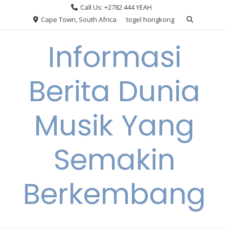
Skip
Call Us: +2782 444 YEAH
to
Cape Town, South Africa
togel hongkong
content
Informasi
Berita Dunia
Musik Yang
Semakin
Berkembang