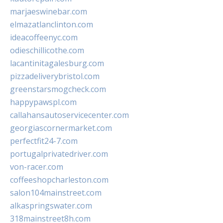
marjaeswinebar.com
elmazatlanclinton.com
ideacoffeenyc.com
odieschillicothe.com
lacantinitagalesburg.com
pizzadeliverybristol.com
greenstarsmogcheck.com
happypawspl.com
callahansautoservicecenter.com
georgiascornermarket.com
perfectfit24-7.com
portugalprivatedriver.com
von-racer.com
coffeeshopcharleston.com
salon104mainstreet.com
alkaspringswater.com
318mainstreet8h.com