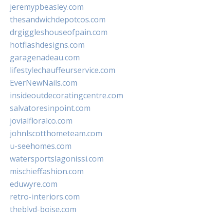
jeremypbeasley.com
thesandwichdepotcos.com
drgiggleshouseofpain.com
hotflashdesigns.com
garagenadeau.com
lifestylechauffeurservice.com
EverNewNails.com
insideoutdecoratingcentre.com
salvatoresinpoint.com
jovialfloralco.com
johnlscotthometeam.com
u-seehomes.com
watersportslagonissi.com
mischieffashion.com
eduwyre.com
retro-interiors.com
theblvd-boise.com