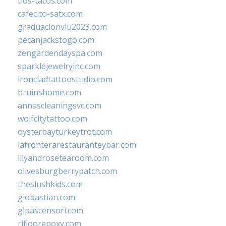
tios-tacos.com
cafecito-satx.com
graduacionviu2023.com
pecanjackstogo.com
zengardendayspa.com
sparklejewelryinc.com
ironcladtattoostudio.com
bruinshome.com
annascleaningsvc.com
wolfcitytattoo.com
oysterbayturkeytrot.com
lafronterarestauranteybar.com
lilyandrosetearoom.com
olivesburgberrypatch.com
theslushkids.com
giobastian.com
glpascensori.com
rifloorepoxy.com