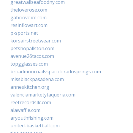
greatwallseafoodny.com
theloverose.com
gabriovoice.com
resinflowart.com
p-sports.net
korsairstreetwear.com
petshopallston.com
avenue26tacos.com
topgglasses.com
broadmoornailsspacoloradosprings.com
missblackpasadena.com
anneskitchen.org
valenciamarketytaqueria.com
reefrecordsllc.com
alawaffle.com
aryouthfishing.com
united-basketball.com