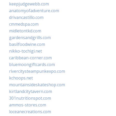
keepjudgewebb.com
anatomyofadventure.com
drivancastillo.com
cmmedspa.com
midletontkd.com
gardensandgrills.com
basilfoodwine.com
nikko-tochigi.net
caribbean-corner.com
bluemoongiftcards.com
rivercitysteampunkexpo.com
kchoops.net
mountainsideskateshop.com
kirtlandcitytavern.com
301nutritionspot.com
ammos-stores.com
loceanecreations.com