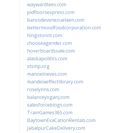
waywardtees.com
pidfloorsexpress.com
bancodevenezuelaen.com
bettermoodfoodcorporation.com
hingstonnt.com
chooseagender.com
hoverboardssale.com
alaskapolitics.com
stsmp.org
manoelneves.com
mandelaeffectlibrary.com
roselynns.com
balanceyoganj.com
salesforceblogs.com
TrainGames365.com
BaytownEvaCationRentals.com
JabalpurCakeDelivery.com