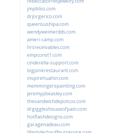
rebeccatorresjewelry.com
jmpbliss.com
drjorgerico.com
queensushipa.com
wendyweimerdds.com
ameri-camp.com
hrsreceivables.com
empconst1.com
cinderella-support.com
bigpinkrestaurant.com
inspirehuahin.com
memmingerspainting.com
jeremypbeasley.com
thesandwichdepotcos.com
drgiggleshouseofpain.com
hotflashdesigns.com
garagenadeau.com
lifestylechauffeurservice.com