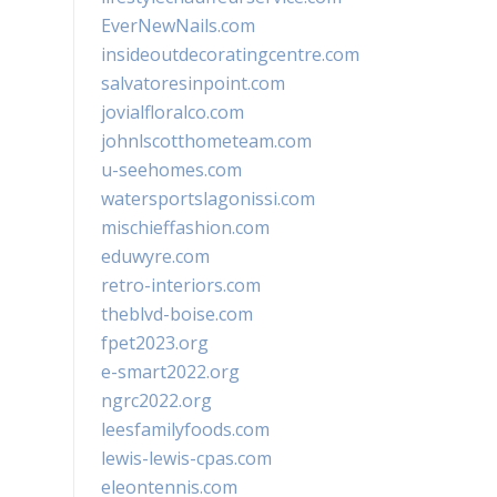
EverNewNails.com
insideoutdecoratingcentre.com
salvatoresinpoint.com
jovialfloralco.com
johnlscotthometeam.com
u-seehomes.com
watersportslagonissi.com
mischieffashion.com
eduwyre.com
retro-interiors.com
theblvd-boise.com
fpet2023.org
e-smart2022.org
ngrc2022.org
leesfamilyfoods.com
lewis-lewis-cpas.com
eleontennis.com