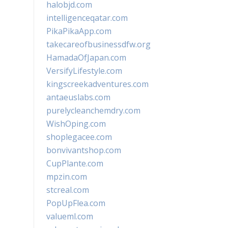
halobjd.com
intelligenceqatar.com
PikaPikaApp.com
takecareofbusinessdfw.org
HamadaOfJapan.com
VersifyLifestyle.com
kingscreekadventures.com
antaeuslabs.com
purelycleanchemdry.com
WishOping.com
shoplegacee.com
bonvivantshop.com
CupPlante.com
mpzin.com
stcreal.com
PopUpFlea.com
valueml.com