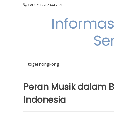
Skip
Call Us: +2782 444 YEAH
to
content
Informas
Se
togel hongkong
Peran Musik dalam B
Indonesia