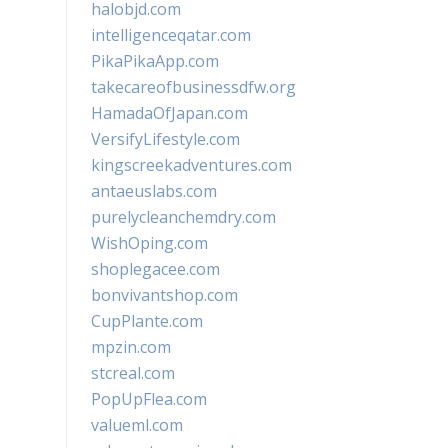
halobjd.com
intelligenceqatar.com
PikaPikaApp.com
takecareofbusinessdfw.org
HamadaOfJapan.com
VersifyLifestyle.com
kingscreekadventures.com
antaeuslabs.com
purelycleanchemdry.com
WishOping.com
shoplegacee.com
bonvivantshop.com
CupPlante.com
mpzin.com
stcreal.com
PopUpFlea.com
valueml.com