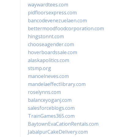
waywardtees.com
pidfloorsexpress.com
bancodevenezuelaen.com
bettermoodfoodcorporation.com
hingstonnt.com
chooseagender.com
hoverboardssale.com
alaskapolitics.com
stsmp.org
manoelneves.com
mandelaeffectlibrary.com
roselynns.com
balanceyoganj.com
salesforceblogs.com
TrainGames365.com
BaytownEvaCationRentals.com
JabalpurCakeDelivery.com