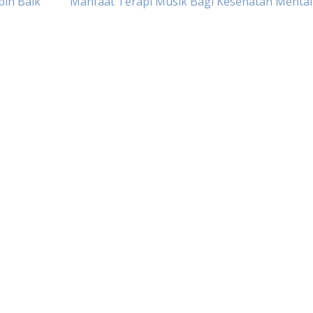
bih Baik
Manfaat Terapi Musik Bagi Kesehatan Mental