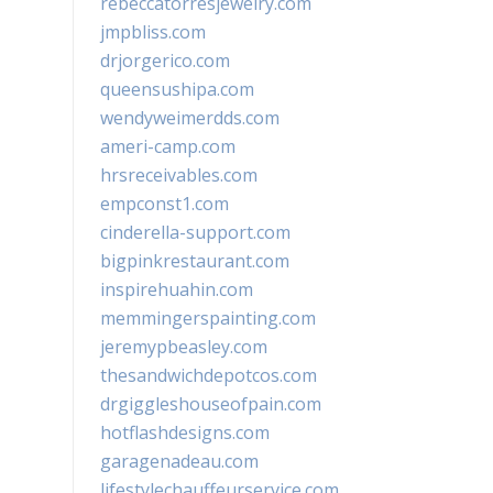
rebeccatorresjewelry.com
jmpbliss.com
drjorgerico.com
queensushipa.com
wendyweimerdds.com
ameri-camp.com
hrsreceivables.com
empconst1.com
cinderella-support.com
bigpinkrestaurant.com
inspirehuahin.com
memmingerspainting.com
jeremypbeasley.com
thesandwichdepotcos.com
drgiggleshouseofpain.com
hotflashdesigns.com
garagenadeau.com
lifestylechauffeurservice.com