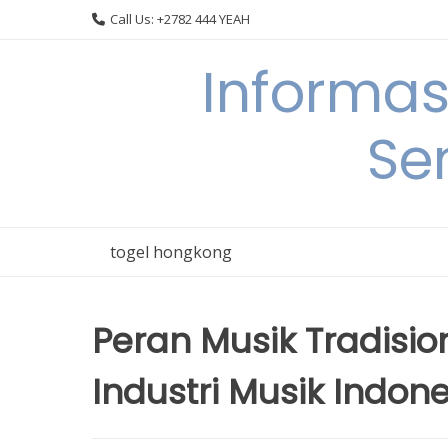
Skip
Call Us: +2782 444 YEAH
to
content
Informas
Se
togel hongkong
Peran Musik Tradis
Industri Musik Indon