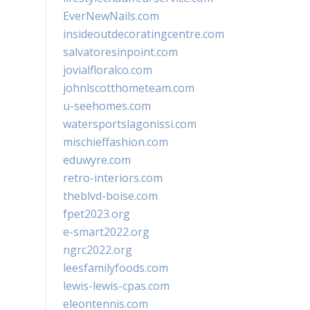
EverNewNails.com
insideoutdecoratingcentre.com
salvatoresinpoint.com
jovialfloralco.com
johnlscotthometeam.com
u-seehomes.com
watersportslagonissi.com
mischieffashion.com
eduwyre.com
retro-interiors.com
theblvd-boise.com
fpet2023.org
e-smart2022.org
ngrc2022.org
leesfamilyfoods.com
lewis-lewis-cpas.com
eleontennis.com