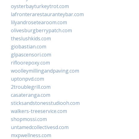
oysterbayturkeytrot.com
lafronterarestauranteybar.com
lilyandrosetearoom.com
olivesburgberrypatch.com
theslushkids.com
giobastian.com
glpascensori.com
rifloorepoxy.com
woolleymillingandpaving.com
uptonpvd.com
2troublegrill.com
casateranga.com
sticksandstonesstudiooh.com
walkers-treeservice.com
shopmossi.com
untamedcollectivesd.com
mxpwellness.com