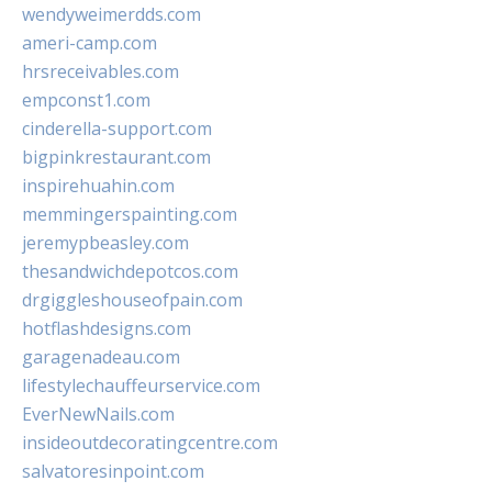
wendyweimerdds.com
ameri-camp.com
hrsreceivables.com
empconst1.com
cinderella-support.com
bigpinkrestaurant.com
inspirehuahin.com
memmingerspainting.com
jeremypbeasley.com
thesandwichdepotcos.com
drgiggleshouseofpain.com
hotflashdesigns.com
garagenadeau.com
lifestylechauffeurservice.com
EverNewNails.com
insideoutdecoratingcentre.com
salvatoresinpoint.com