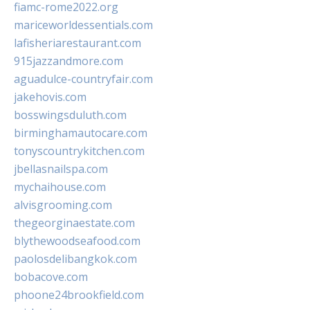
fiamc-rome2022.org
mariceworldessentials.com
lafisheriarestaurant.com
915jazzandmore.com
aguadulce-countryfair.com
jakehovis.com
bosswingsduluth.com
birminghamautocare.com
tonyscountrykitchen.com
jbellasnailspa.com
mychaihouse.com
alvisgrooming.com
thegeorginaestate.com
blythewoodseafood.com
paolosdelibangkok.com
bobacove.com
phoone24brookfield.com