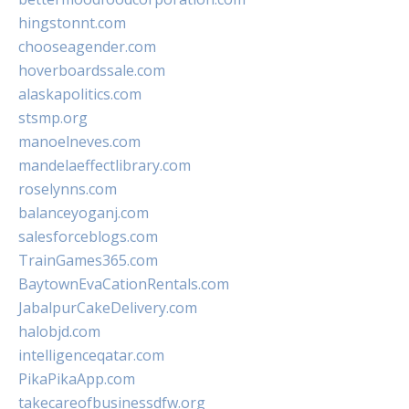
hingstonnt.com
chooseagender.com
hoverboardssale.com
alaskapolitics.com
stsmp.org
manoelneves.com
mandelaeffectlibrary.com
roselynns.com
balanceyoganj.com
salesforceblogs.com
TrainGames365.com
BaytownEvaCationRentals.com
JabalpurCakeDelivery.com
halobjd.com
intelligenceqatar.com
PikaPikaApp.com
takecareofbusinessdfw.org