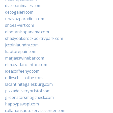
diarioanimales.com
decogaleri.com
unavozparadios.com
shoes-vert.com
elbotanicopanama.com
shadyoaksrockportrvpark.com
jccoinlaundry.com
kautorepair.com
marjaeswinebar.com
elmazatlanclinton.com
ideacoffeenyc.com
odieschillicothe.com
lacantinitagalesburg.com
pizzadeliverybristol.com
greenstarsmogcheck.com
happypawspl.com
callahansautoservicecenter.com