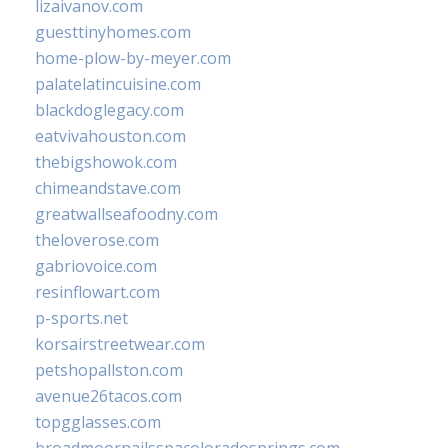
lizaivanov.com
guesttinyhomes.com
home-plow-by-meyer.com
palatelatincuisine.com
blackdoglegacy.com
eatvivahouston.com
thebigshowok.com
chimeandstave.com
greatwallseafoodny.com
theloverose.com
gabriovoice.com
resinflowart.com
p-sports.net
korsairstreetwear.com
petshopallston.com
avenue26tacos.com
topgglasses.com
broadmoornailsspacoloradosprings.com