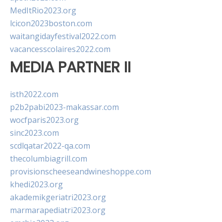
MedItRio2023.org
lcicon2023boston.com
waitangidayfestival2022.com
vacancesscolaires2022.com
MEDIA PARTNER II
isth2022.com
p2b2pabi2023-makassar.com
wocfparis2023.org
sinc2023.com
scdlqatar2022-qa.com
thecolumbiagrill.com
provisionscheeseandwineshoppe.com
khedi2023.org
akademikgeriatri2023.org
marmarapediatri2023.org