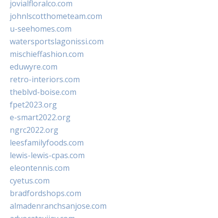
jovialfloralco.com
johnlscotthometeam.com
u-seehomes.com
watersportslagonissi.com
mischieffashion.com
eduwyre.com
retro-interiors.com
theblvd-boise.com
fpet2023.org
e-smart2022.org
ngrc2022.org
leesfamilyfoods.com
lewis-lewis-cpas.com
eleontennis.com
cyetus.com
bradfordshops.com
almadenranchsanjose.com