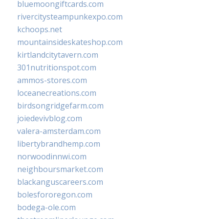
bluemoongiftcards.com
rivercitysteampunkexpo.com
kchoops.net
mountainsideskateshop.com
kirtlandcitytavern.com
301nutritionspot.com
ammos-stores.com
loceanecreations.com
birdsongridgefarm.com
joiedevivblog.com
valera-amsterdam.com
libertybrandhemp.com
norwoodinnwi.com
neighboursmarket.com
blackanguscareers.com
bolesfororegon.com
bodega-ole.com