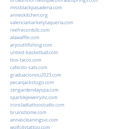
missblackpasadena.com
anneskitchen.org
valenciamarketytaqueria.com
reefrecordsllc.com
alawaffle.com
aryouthfishing.com
united-basketball.com
tios-tacos.com
cafecito-satx.com
graduacionviu2023.com
pecanjackstogo.com
zengardendayspa.com
sparklejewelryinc.com
ironcladtattoostudio.com
bruinshome.com
annascleaningsvc.com
wolfcitytattoo.com