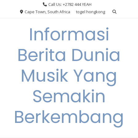
Skip
Call Us: +2782 444 YEAH
to
Cape Town, South Africa
togel hongkong
content
Informasi
Berita Dunia
Musik Yang
Semakin
Berkembang