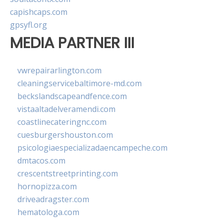
capishcaps.com
gpsyfl.org
MEDIA PARTNER III
vwrepairarlington.com
cleaningservicebaltimore-md.com
beckslandscapeandfence.com
vistaaltadelveramendi.com
coastlinecateringnc.com
cuesburgershouston.com
psicologiaespecializadaencampeche.com
dmtacos.com
crescentstreetprinting.com
hornopizza.com
driveadragster.com
hematologa.com