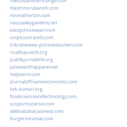
thestreamlinerlounge.com
mestrinorubanofc.com
novelatherton.com
nassvalleygardens.net
electjohnstewart.com
omptourtravels.com
tribratanews-polreskebumen.com
rsudbayuasih.org
publikjurnalistik.org
juneteenthapparel.net
italywarm.com
journaloffinanceeconomics.com
kvk-kumari.org
foodscienceandtechnology.com
scisportsscience.com
addisababacuisineaz.com
burgerimcamas.com