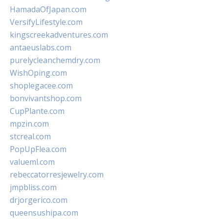
HamadaOfJapan.com
VersifyLifestyle.com
kingscreekadventures.com
antaeuslabs.com
purelycleanchemdry.com
WishOping.com
shoplegacee.com
bonvivantshop.com
CupPlante.com
mpzin.com
stcreal.com
PopUpFlea.com
valueml.com
rebeccatorresjewelry.com
jmpbliss.com
drjorgerico.com
queensushipa.com