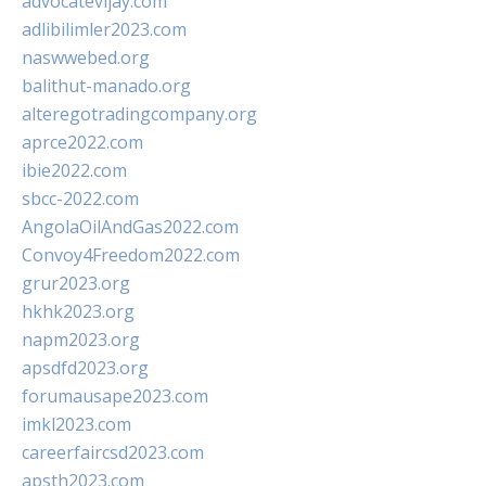
advocatevijay.com
adlibilimler2023.com
naswwebed.org
balithut-manado.org
alteregotradingcompany.org
aprce2022.com
ibie2022.com
sbcc-2022.com
AngolaOilAndGas2022.com
Convoy4Freedom2022.com
grur2023.org
hkhk2023.org
napm2023.org
apsdfd2023.org
forumausape2023.com
imkl2023.com
careerfaircsd2023.com
apsth2023.com