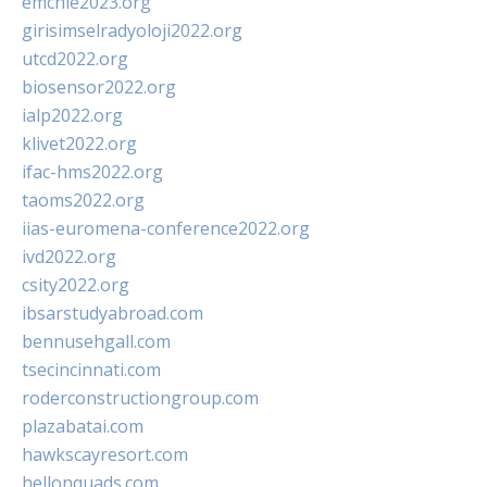
emchie2023.org
girisimselradyoloji2022.org
utcd2022.org
biosensor2022.org
ialp2022.org
klivet2022.org
ifac-hms2022.org
taoms2022.org
iias-euromena-conference2022.org
ivd2022.org
csity2022.org
ibsarstudyabroad.com
bennusehgall.com
tsecincinnati.com
roderconstructiongroup.com
plazabatai.com
hawkscayresort.com
hellonquads.com