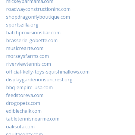
mickeybarmama.com
roadwayconstructioninc.com
shopdragonflyboutique.com
sportszilla.org
batchprovisionsbar.com
brasserie-gobette.com
musicrearte.com
morseysfarms.com
riverviewtennis.com
official-kelly-toys-squishmallows.com
displaygardenonsuncrest.org
bbq-empire-usa.com
feedstoreva.com
drogopets.com
ediblechalk.com
tabletennisnearme.com
oaksofa.com
soultacohtx.com