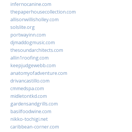
infernocanine.com
thepaperhousecollection.com
allisonwillisholley.com
solslite.org
portwayinn.com
djmaddogmusic.com
thesoundarchitects.com
allin1roofing.com
keepjudgewebb.com
anatomyofadventure.com
drivancastillo.com
cmmedspa.com
midletontkd.com
gardensandgrills.com
basilfoodwine.com
nikko-tochigi.net
caribbean-corner.com