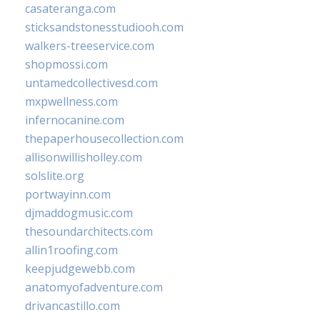
casateranga.com
sticksandstonesstudiooh.com
walkers-treeservice.com
shopmossi.com
untamedcollectivesd.com
mxpwellness.com
infernocanine.com
thepaperhousecollection.com
allisonwillisholley.com
solslite.org
portwayinn.com
djmaddogmusic.com
thesoundarchitects.com
allin1roofing.com
keepjudgewebb.com
anatomyofadventure.com
drivancastillo.com