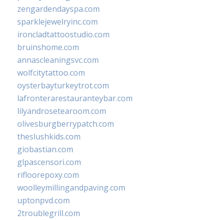
zengardendayspa.com
sparklejewelryinc.com
ironcladtattoostudio.com
bruinshome.com
annascleaningsvc.com
wolfcitytattoo.com
oysterbayturkeytrot.com
lafronterarestauranteybar.com
lilyandrosetearoom.com
olivesburgberrypatch.com
theslushkids.com
giobastian.com
glpascensori.com
rifloorepoxy.com
woolleymillingandpaving.com
uptonpvd.com
2troublegrill.com