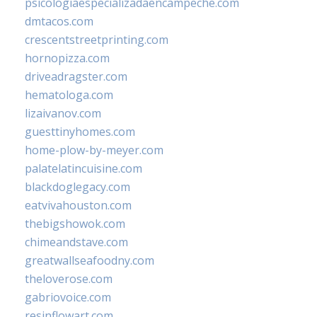
psicologiaespecializadaencampeche.com
dmtacos.com
crescentstreetprinting.com
hornopizza.com
driveadragster.com
hematologa.com
lizaivanov.com
guesttinyhomes.com
home-plow-by-meyer.com
palatelatincuisine.com
blackdoglegacy.com
eatvivahouston.com
thebigshowok.com
chimeandstave.com
greatwallseafoodny.com
theloverose.com
gabriovoice.com
resinflowart.com