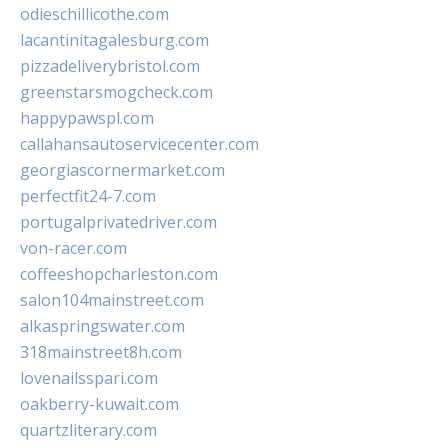
odieschillicothe.com
lacantinitagalesburg.com
pizzadeliverybristol.com
greenstarsmogcheck.com
happypawspl.com
callahansautoservicecenter.com
georgiascornermarket.com
perfectfit24-7.com
portugalprivatedriver.com
von-racer.com
coffeeshopcharleston.com
salon104mainstreet.com
alkaspringswater.com
318mainstreet8h.com
lovenailsspari.com
oakberry-kuwait.com
quartzliterary.com