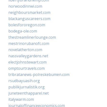
norwoodinnwi.com
neighboursmarket.com
blackanguscareers.com
bolesfororegon.com
bodega-ole.com
thestreamlinerlounge.com
mestrinorubanofc.com
novelatherton.com
nassvalleygardens.net
electjohnstewart.com
omptourtravels.com
tribratanews-polreskebumen.com
rsudbayuasih.org
publikjurnalistik.org
juneteenthapparel.net
italywarm.com
journaloffinanceeconomics.com