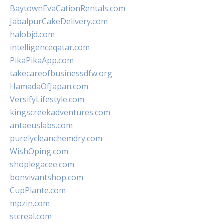
BaytownEvaCationRentals.com
JabalpurCakeDelivery.com
halobjd.com
intelligenceqatar.com
PikaPikaApp.com
takecareofbusinessdfw.org
HamadaOfJapan.com
VersifyLifestyle.com
kingscreekadventures.com
antaeuslabs.com
purelycleanchemdry.com
WishOping.com
shoplegacee.com
bonvivantshop.com
CupPlante.com
mpzin.com
stcreal.com