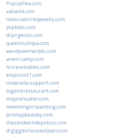
PopUpFlea.com
valueml.com
rebeccatorresjewelry.com
jmpbliss.com
drjorgerico.com
queensushipa.com
wendyweimerdds.com
ameri-camp.com
hrsreceivables.com
empconst1.com
cinderella-support.com
bigpinkrestaurant.com
inspirehuahin.com
memmingerspainting.com
jeremypbeasley.com
thesandwichdepotcos.com
drgiggleshouseofpain.com