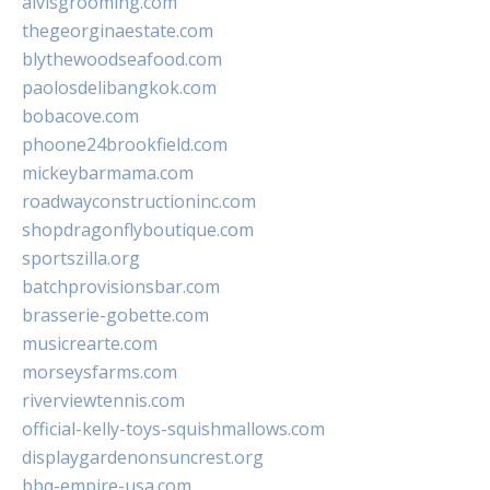
alvisgrooming.com
thegeorginaestate.com
blythewoodseafood.com
paolosdelibangkok.com
bobacove.com
phoone24brookfield.com
mickeybarmama.com
roadwayconstructioninc.com
shopdragonflyboutique.com
sportszilla.org
batchprovisionsbar.com
brasserie-gobette.com
musicrearte.com
morseysfarms.com
riverviewtennis.com
official-kelly-toys-squishmallows.com
displaygardenonsuncrest.org
bbq-empire-usa.com