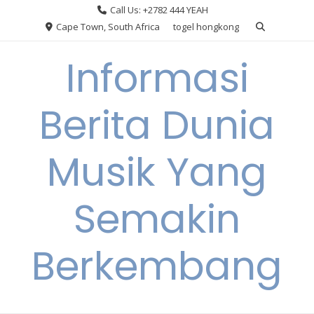
Skip
Call Us: +2782 444 YEAH
to
Cape Town, South Africa
togel hongkong
content
Informasi
Berita Dunia
Musik Yang
Semakin
Berkembang