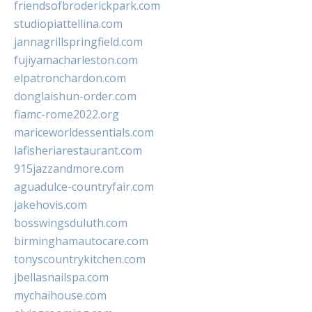
friendsofbroderickpark.com
studiopiattellina.com
jannagrillspringfield.com
fujiyamacharleston.com
elpatronchardon.com
donglaishun-order.com
fiamc-rome2022.org
mariceworldessentials.com
lafisheriarestaurant.com
915jazzandmore.com
aguadulce-countryfair.com
jakehovis.com
bosswingsduluth.com
birminghamautocare.com
tonyscountrykitchen.com
jbellasnailspa.com
mychaihouse.com