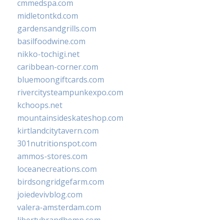
cmmedspa.com
midletontkd.com
gardensandgrills.com
basilfoodwine.com
nikko-tochigi.net
caribbean-corner.com
bluemoongiftcards.com
rivercitysteampunkexpo.com
kchoops.net
mountainsideskateshop.com
kirtlandcitytavern.com
301nutritionspot.com
ammos-stores.com
loceanecreations.com
birdsongridgefarm.com
joiedevivblog.com
valera-amsterdam.com
libertybrandhemp.com