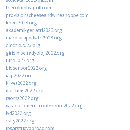
scdlqatar2022-qa.com
thecolumbiagrill.com
provisionscheeseandwineshoppe.com
khedi2023.org
akademikgeriatri2023.org
marmarapediatri2023.org
emchie2023.org
girisimselradyoloji2022.org
utcd2022.org
biosensor2022.org
ialp2022.org
klivet2022.org
ifac-hms2022.org
taoms2022.org
iias-euromena-conference2022.org
ivd2022.org
csity2022.org
ibsarstudyabroad.com