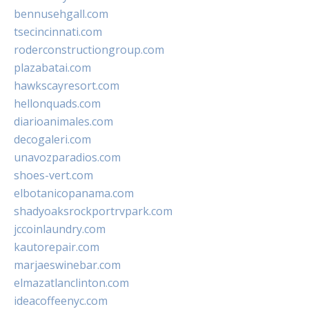
bennusehgall.com
tsecincinnati.com
roderconstructiongroup.com
plazabatai.com
hawkscayresort.com
hellonquads.com
diarioanimales.com
decogaleri.com
unavozparadios.com
shoes-vert.com
elbotanicopanama.com
shadyoaksrockportrvpark.com
jccoinlaundry.com
kautorepair.com
marjaeswinebar.com
elmazatlanclinton.com
ideacoffeenyc.com