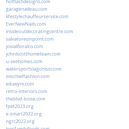
hotflashdesigns.com
garagenadeau.com
lifestylechauffeurservice.com
EverNewNails.com
insideoutdecoratingcentre.com
salvatoresinpoint.com
jovialfloralco.com
johnlscotthometeam.com
u-seehomes.com
watersportslagonissi.com
mischieffashion.com
eduwyre.com
retro-interiors.com
theblvd-boise.com
fpet2023.org
e-smart2022.org
ngrc2022.org
leesfamilyfoods.com