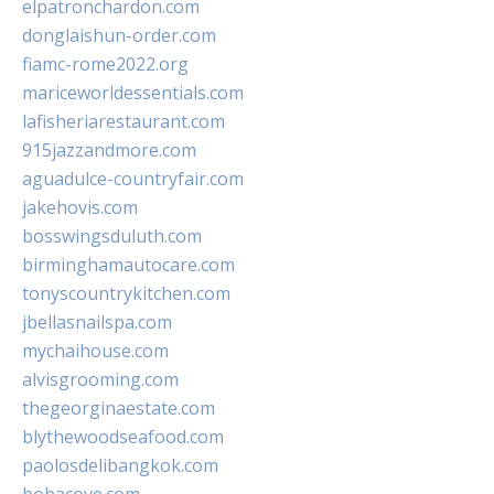
elpatronchardon.com
donglaishun-order.com
fiamc-rome2022.org
mariceworldessentials.com
lafisheriarestaurant.com
915jazzandmore.com
aguadulce-countryfair.com
jakehovis.com
bosswingsduluth.com
birminghamautocare.com
tonyscountrykitchen.com
jbellasnailspa.com
mychaihouse.com
alvisgrooming.com
thegeorginaestate.com
blythewoodseafood.com
paolosdelibangkok.com