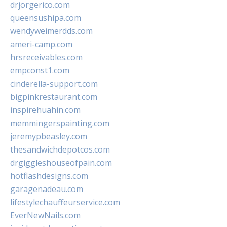
drjorgerico.com
queensushipa.com
wendyweimerdds.com
ameri-camp.com
hrsreceivables.com
empconst1.com
cinderella-support.com
bigpinkrestaurant.com
inspirehuahin.com
memmingerspainting.com
jeremypbeasley.com
thesandwichdepotcos.com
drgiggleshouseofpain.com
hotflashdesigns.com
garagenadeau.com
lifestylechauffeurservice.com
EverNewNails.com