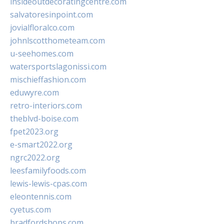
insideoutdecoratingcentre.com
salvatoresinpoint.com
jovialfloralco.com
johnlscotthometeam.com
u-seehomes.com
watersportslagonissi.com
mischieffashion.com
eduwyre.com
retro-interiors.com
theblvd-boise.com
fpet2023.org
e-smart2022.org
ngrc2022.org
leesfamilyfoods.com
lewis-lewis-cpas.com
eleontennis.com
cyetus.com
bradfordshops.com