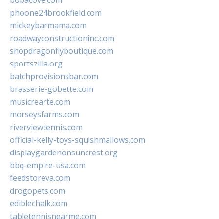
bobacove.com
phoone24brookfield.com
mickeybarmama.com
roadwayconstructioninc.com
shopdragonflyboutique.com
sportszilla.org
batchprovisionsbar.com
brasserie-gobette.com
musicrearte.com
morseysfarms.com
riverviewtennis.com
official-kelly-toys-squishmallows.com
displaygardenonsuncrest.org
bbq-empire-usa.com
feedstoreva.com
drogopets.com
ediblechalk.com
tabletennisnearme.com