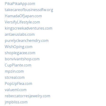
PikaPikaApp.com
takecareofbusinessdfw.org
HamadaOfJapan.com
VersifyLifestyle.com
kingscreekadventures.com
antaeuslabs.com
purelycleanchemdry.com
WishOping.com
shoplegacee.com
bonvivantshop.com
CupPlante.com
mpzin.com
stcreal.com
PopUpFlea.com
valueml.com
rebeccatorresjewelry.com
jmpbliss.com