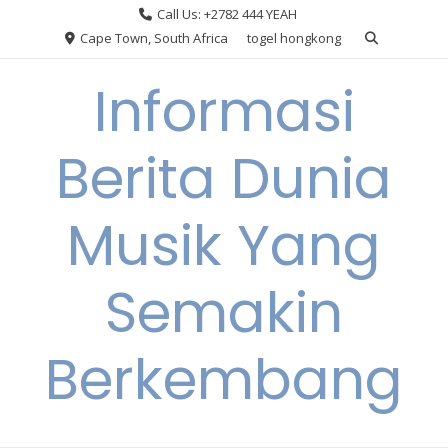
Skip
Call Us: +2782 444 YEAH
to
Cape Town, South Africa
togel hongkong
content
Informasi
Berita Dunia
Musik Yang
Semakin
Berkembang