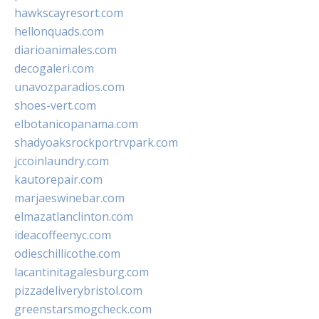
hawkscayresort.com
hellonquads.com
diarioanimales.com
decogaleri.com
unavozparadios.com
shoes-vert.com
elbotanicopanama.com
shadyoaksrockportrvpark.com
jccoinlaundry.com
kautorepair.com
marjaeswinebar.com
elmazatlanclinton.com
ideacoffeenyc.com
odieschillicothe.com
lacantinitagalesburg.com
pizzadeliverybristol.com
greenstarsmogcheck.com