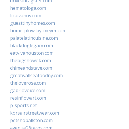
driveadragster.com
hematologa.com
lizaivanov.com
guesttinyhomes.com
home-plow-by-meyer.com
palatelatincuisine.com
blackdoglegacy.com
eatvivahouston.com
thebigshowok.com
chimeandstave.com
greatwallseafoodny.com
theloverose.com
gabriovoice.com
resinflowart.com
p-sports.net
korsairstreetwear.com
petshopallston.com
avenue26tacos.com