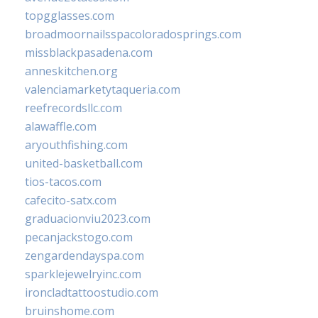
topgglasses.com
broadmoornailsspacoloradosprings.com
missblackpasadena.com
anneskitchen.org
valenciamarketytaqueria.com
reefrecordsllc.com
alawaffle.com
aryouthfishing.com
united-basketball.com
tios-tacos.com
cafecito-satx.com
graduacionviu2023.com
pecanjackstogo.com
zengardendayspa.com
sparklejewelryinc.com
ironcladtattoostudio.com
bruinshome.com