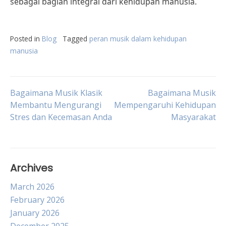
sebagai bagian integral dari kehidupan manusia.
Posted in
Blog
Tagged
peran musik dalam kehidupan
manusia
Post
Bagaimana Musik Klasik
Bagaimana Musik
Membantu Mengurangi
Mempengaruhi Kehidupan
Stres dan Kecemasan Anda
Masyarakat
navigation
Archives
March 2026
February 2026
January 2026