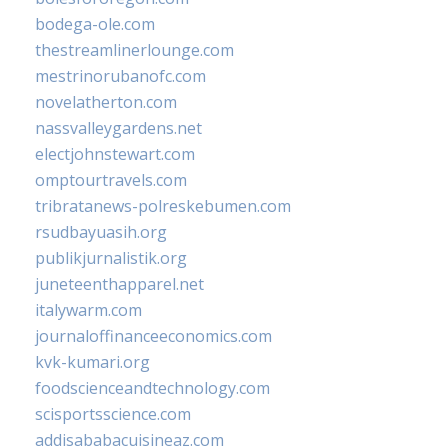
bodega-ole.com
thestreamlinerlounge.com
mestrinorubanofc.com
novelatherton.com
nassvalleygardens.net
electjohnstewart.com
omptourtravels.com
tribratanews-polreskebumen.com
rsudbayuasih.org
publikjurnalistik.org
juneteenthapparel.net
italywarm.com
journaloffinanceeconomics.com
kvk-kumari.org
foodscienceandtechnology.com
scisportsscience.com
addisababacuisineaz.com