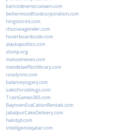
bancodevenezuelaen.com
bettermoodfoodcorporation.com
hingstonnt.com
chooseagender.com
hoverboardssale.com
alaskapolitics.com
stsmp.org
manoelneves.com
mandelaeffectlibrary.com
roselynns.com
balanceyoganj.com
salesforceblogs.com
TrainGames365.com
BaytownEvaCationRentals.com
JabalpurCakeDelivery.com
halobjd.com
intelligenceqatar.com