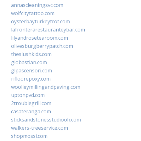
annascleaningsvc.com
wolfcitytattoo.com
oysterbayturkeytrot.com
lafronterarestauranteybar.com
lilyandrosetearoom.com
olivesburgberrypatch.com
theslushkids.com
giobastian.com
glpascensori.com
rifloorepoxy.com
woolleymillingandpaving.com
uptonpvd.com
2troublegrill.com
casateranga.com
sticksandstonesstudiooh.com
walkers-treeservice.com
shopmossi.com