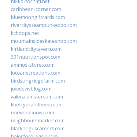
nikko-tochigi.net
caribbean-corner.com
bluemoongiftcards.com
rivercitysteampunkexpo.com
kchoops.net
mountainsideskateshop.com
kirtlandcitytavern.com
301nutritionspot.com
ammos-stores.com
loceanecreations.com
birdsongridgefarm.com
joiedevivblog.com
valera-amsterdam.com
libertybrandhemp.com
norwoodinnwi.com
neighboursmarket.com
blackanguscareers.com
bolesfororegon.com