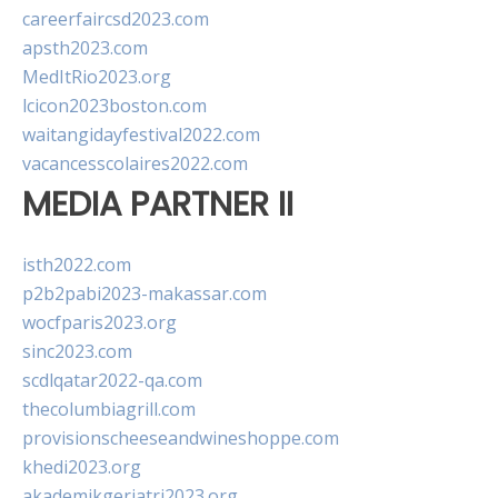
careerfaircsd2023.com
apsth2023.com
MedItRio2023.org
lcicon2023boston.com
waitangidayfestival2022.com
vacancesscolaires2022.com
MEDIA PARTNER II
isth2022.com
p2b2pabi2023-makassar.com
wocfparis2023.org
sinc2023.com
scdlqatar2022-qa.com
thecolumbiagrill.com
provisionscheeseandwineshoppe.com
khedi2023.org
akademikgeriatri2023.org