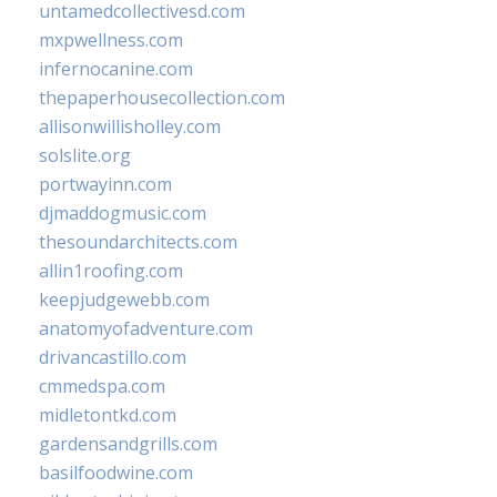
untamedcollectivesd.com
mxpwellness.com
infernocanine.com
thepaperhousecollection.com
allisonwillisholley.com
solslite.org
portwayinn.com
djmaddogmusic.com
thesoundarchitects.com
allin1roofing.com
keepjudgewebb.com
anatomyofadventure.com
drivancastillo.com
cmmedspa.com
midletontkd.com
gardensandgrills.com
basilfoodwine.com