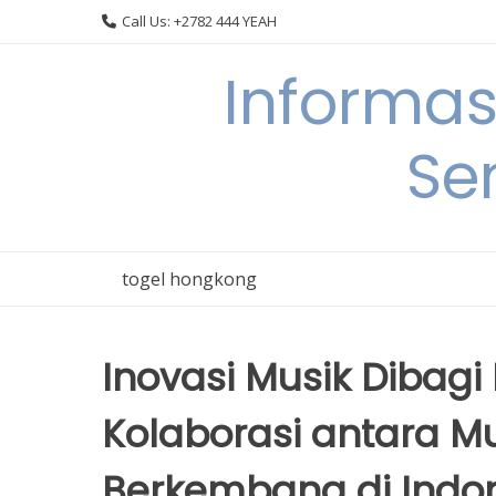
Skip
Call Us: +2782 444 YEAH
to
content
Informas
Se
togel hongkong
Inovasi Musik Dibag
Kolaborasi antara M
Berkembang di Indo