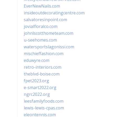
EverNewNails.com
insideoutdecoratingcentre.com
salvatoresinpoint.com
jovialfloralco.com
johnlscotthometeam.com
u-seehomes.com
watersportslagonissi.com
mischieffashion.com
eduwyre.com
retro-interiors.com
theblvd-boise.com
fpet2023.org
e-smart2022.org
ngrc2022.org
leesfamilyfoods.com
lewis-lewis-cpas.com
eleontennis.com