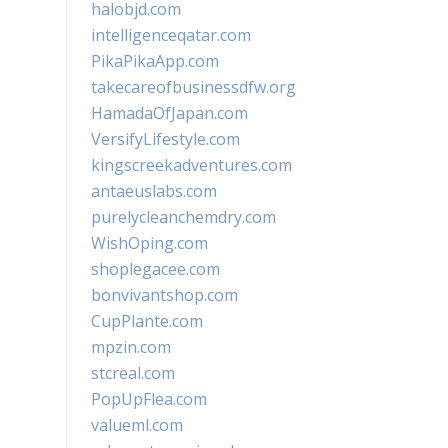
halobjd.com
intelligenceqatar.com
PikaPikaApp.com
takecareofbusinessdfw.org
HamadaOfJapan.com
VersifyLifestyle.com
kingscreekadventures.com
antaeuslabs.com
purelycleanchemdry.com
WishOping.com
shoplegacee.com
bonvivantshop.com
CupPlante.com
mpzin.com
stcreal.com
PopUpFlea.com
valueml.com