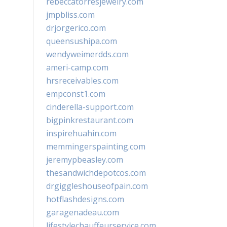
rebeccatorresjewelry.com
jmpbliss.com
drjorgerico.com
queensushipa.com
wendyweimerdds.com
ameri-camp.com
hrsreceivables.com
empconst1.com
cinderella-support.com
bigpinkrestaurant.com
inspirehuahin.com
memmingerspainting.com
jeremypbeasley.com
thesandwichdepotcos.com
drgiggleshouseofpain.com
hotflashdesigns.com
garagenadeau.com
lifestylechauffeurservice.com