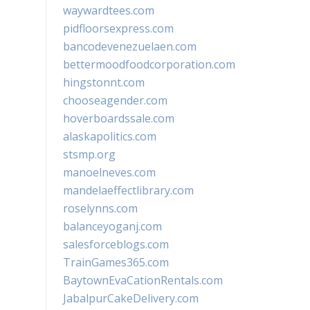
waywardtees.com
pidfloorsexpress.com
bancodevenezuelaen.com
bettermoodfoodcorporation.com
hingstonnt.com
chooseagender.com
hoverboardssale.com
alaskapolitics.com
stsmp.org
manoelneves.com
mandelaeffectlibrary.com
roselynns.com
balanceyoganj.com
salesforceblogs.com
TrainGames365.com
BaytownEvaCationRentals.com
JabalpurCakeDelivery.com