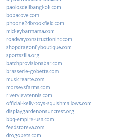
paolosdelibangkok.com
bobacove.com
phoone24brookfield.com
mickeybarmama.com
roadwayconstructioninc.com
shopdragonflyboutique.com
sportszilla.org
batchprovisionsbar.com
brasserie-gobette.com
musicrearte.com
morseysfarms.com
riverviewtennis.com
official-kelly-toys-squishmallows.com
displaygardenonsuncrest.org
bbq-empire-usa.com
feedstoreva.com
drogopets.com