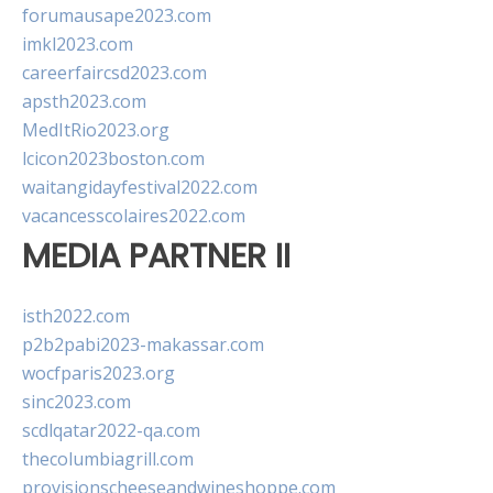
forumausape2023.com
imkl2023.com
careerfaircsd2023.com
apsth2023.com
MedItRio2023.org
lcicon2023boston.com
waitangidayfestival2022.com
vacancesscolaires2022.com
MEDIA PARTNER II
isth2022.com
p2b2pabi2023-makassar.com
wocfparis2023.org
sinc2023.com
scdlqatar2022-qa.com
thecolumbiagrill.com
provisionscheeseandwineshoppe.com