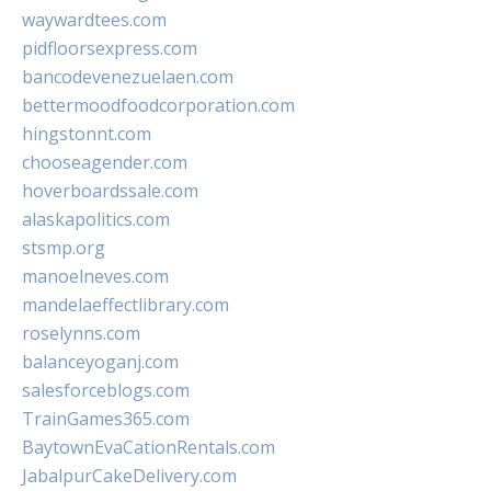
waywardtees.com
pidfloorsexpress.com
bancodevenezuelaen.com
bettermoodfoodcorporation.com
hingstonnt.com
chooseagender.com
hoverboardssale.com
alaskapolitics.com
stsmp.org
manoelneves.com
mandelaeffectlibrary.com
roselynns.com
balanceyoganj.com
salesforceblogs.com
TrainGames365.com
BaytownEvaCationRentals.com
JabalpurCakeDelivery.com