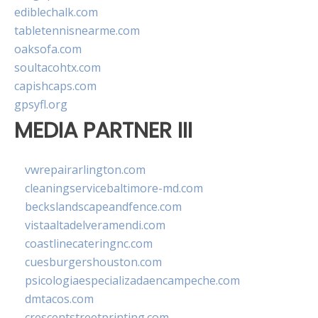
ediblechalk.com
tabletennisnearme.com
oaksofa.com
soultacohtx.com
capishcaps.com
gpsyfl.org
MEDIA PARTNER III
vwrepairarlington.com
cleaningservicebaltimore-md.com
beckslandscapeandfence.com
vistaaltadelveramendi.com
coastlinecateringnc.com
cuesburgershouston.com
psicologiaespecializadaencampeche.com
dmtacos.com
crescentstreetprinting.com