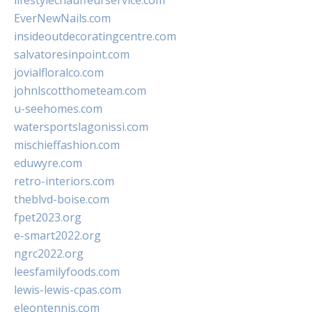
lifestylechauffeurservice.com
EverNewNails.com
insideoutdecoratingcentre.com
salvatoresinpoint.com
jovialfloralco.com
johnlscotthometeam.com
u-seehomes.com
watersportslagonissi.com
mischieffashion.com
eduwyre.com
retro-interiors.com
theblvd-boise.com
fpet2023.org
e-smart2022.org
ngrc2022.org
leesfamilyfoods.com
lewis-lewis-cpas.com
eleontennis.com