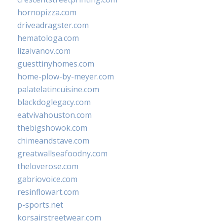
hornopizza.com
driveadragster.com
hematologa.com
lizaivanov.com
guesttinyhomes.com
home-plow-by-meyer.com
palatelatincuisine.com
blackdoglegacy.com
eatvivahouston.com
thebigshowok.com
chimeandstave.com
greatwallseafoodny.com
theloverose.com
gabriovoice.com
resinflowart.com
p-sports.net
korsairstreetwear.com