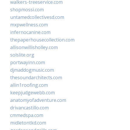
walkers-treeservice.com
shopmossi.com
untamedcollectivesd.com
mxpwellness.com
infernocanine.com
thepaperhousecollection.com
allisonwillisholley.com
solslite.org
portwayinn.com
djmaddogmusic.com
thesoundarchitects.com
allin1roofing.com
keepjudgewebb.com
anatomyofadventure.com
drivancastillo.com
cmmedspa.com
midletontkd.com