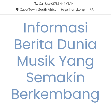
Skip
Call Us: +2782 444 YEAH
to
Cape Town, South Africa
togel hongkong
content
Informasi
Berita Dunia
Musik Yang
Semakin
Berkembang