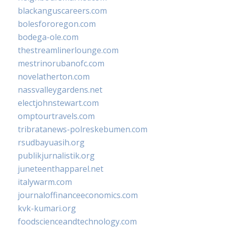
blackanguscareers.com
bolesfororegon.com
bodega-ole.com
thestreamlinerlounge.com
mestrinorubanofc.com
novelatherton.com
nassvalleygardens.net
electjohnstewart.com
omptourtravels.com
tribratanews-polreskebumen.com
rsudbayuasih.org
publikjurnalistik.org
juneteenthapparel.net
italywarm.com
journaloffinanceeconomics.com
kvk-kumari.org
foodscienceandtechnology.com