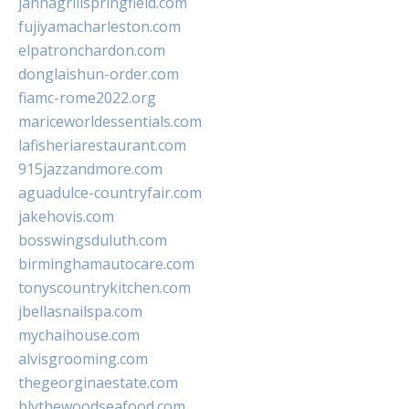
jannagrillspringfield.com
fujiyamacharleston.com
elpatronchardon.com
donglaishun-order.com
fiamc-rome2022.org
mariceworldessentials.com
lafisheriarestaurant.com
915jazzandmore.com
aguadulce-countryfair.com
jakehovis.com
bosswingsduluth.com
birminghamautocare.com
tonyscountrykitchen.com
jbellasnailspa.com
mychaihouse.com
alvisgrooming.com
thegeorginaestate.com
blythewoodseafood.com