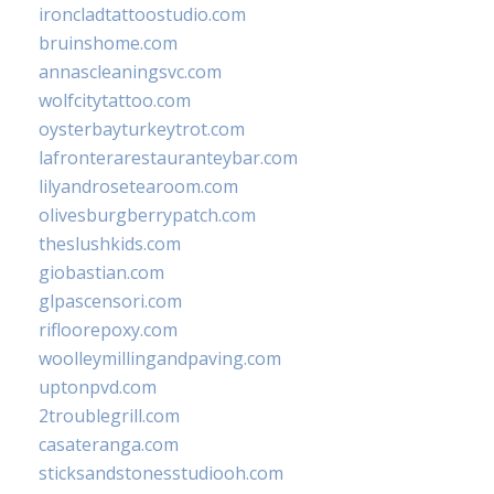
ironcladtattoostudio.com
bruinshome.com
annascleaningsvc.com
wolfcitytattoo.com
oysterbayturkeytrot.com
lafronterarestauranteybar.com
lilyandrosetearoom.com
olivesburgberrypatch.com
theslushkids.com
giobastian.com
glpascensori.com
rifloorepoxy.com
woolleymillingandpaving.com
uptonpvd.com
2troublegrill.com
casateranga.com
sticksandstonesstudiooh.com