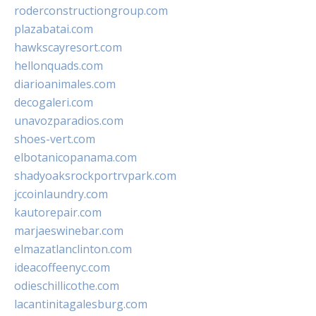
roderconstructiongroup.com
plazabatai.com
hawkscayresort.com
hellonquads.com
diarioanimales.com
decogaleri.com
unavozparadios.com
shoes-vert.com
elbotanicopanama.com
shadyoaksrockportrvpark.com
jccoinlaundry.com
kautorepair.com
marjaeswinebar.com
elmazatlanclinton.com
ideacoffeenyc.com
odieschillicothe.com
lacantinitagalesburg.com