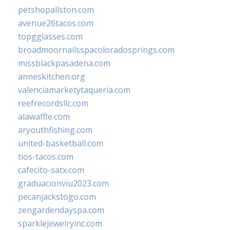
petshopallston.com
avenue26tacos.com
topgglasses.com
broadmoornailsspacoloradosprings.com
missblackpasadena.com
anneskitchen.org
valenciamarketytaqueria.com
reefrecordsllc.com
alawaffle.com
aryouthfishing.com
united-basketball.com
tios-tacos.com
cafecito-satx.com
graduacionviu2023.com
pecanjackstogo.com
zengardendayspa.com
sparklejewelryinc.com