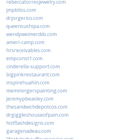
rebeccatorresjewelry.com
jmpbliss.com
drjorgerico.com
queensushipa.com
wendyweimerdds.com
ameri-camp.com
hrsreceivables.com
empconst1.com
cinderella-support.com
bigpinkrestaurant.com
inspirehuahin.com
memmingerspainting.com
jeremypbeasley.com
thesandwichdepotcos.com
drgiggleshouseofpain.com
hotflashdesigns.com
garagenadeau.com