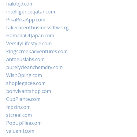
halobjd.com
intelligenceqatar.com
PikaPikaApp.com
takecareofbusinessdfw.org
HamadaOfJapan.com
VersifyLifestyle.com
kingscreekadventures.com
antaeuslabs.com
purelycleanchemdry.com
WishOping.com
shoplegacee.com
bonvivantshop.com
CupPlante.com
mpzin.com
stcreal.com
PopUpFlea.com
valueml.com