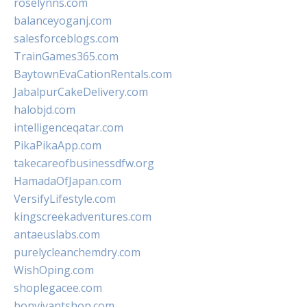
roselynns.com
balanceyoganj.com
salesforceblogs.com
TrainGames365.com
BaytownEvaCationRentals.com
JabalpurCakeDelivery.com
halobjd.com
intelligenceqatar.com
PikaPikaApp.com
takecareofbusinessdfw.org
HamadaOfJapan.com
VersifyLifestyle.com
kingscreekadventures.com
antaeuslabs.com
purelycleanchemdry.com
WishOping.com
shoplegacee.com
bonvivantshop.com