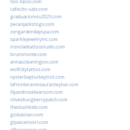
tios-tacos.com
cafecito-satx.com
graduacionviu2023.com
pecanjackstogo.com
zengardendayspa.com
sparklejewelryinc.com
ironcladtattoostudio.com
bruinshome.com
annascleaningsvc.com
wolfcitytattoo.com
oysterbayturkeytrot.com
lafronterarestauranteybar.com
lilyandrosetearoom.com
olivesburgberrypatch.com
theslushkids.com
giobastian.com
glpascensori.com
rifloorepoxy.com