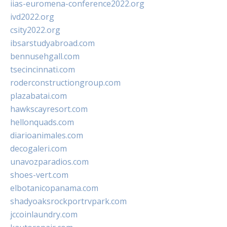
iias-euromena-conference2022.org
ivd2022.org
csity2022.org
ibsarstudyabroad.com
bennusehgall.com
tsecincinnati.com
roderconstructiongroup.com
plazabatai.com
hawkscayresort.com
hellonquads.com
diarioanimales.com
decogaleri.com
unavozparadios.com
shoes-vert.com
elbotanicopanama.com
shadyoaksrockportrvpark.com
jccoinlaundry.com