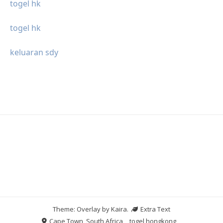
togel hk
togel hk
keluaran sdy
Theme: Overlay by
Kaira
.
Extra Text
Cape Town, South Africa
togel hongkong