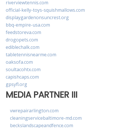
riverviewtennis.com
official-kelly-toys-squishmallows.com
displaygardenonsuncrest.org
bbq-empire-usa.com
feedstoreva.com
drogopets.com
ediblechalk.com
tabletennisnearme.com
oaksofa.com
soultacohtx.com
capishcaps.com
gpsyfl.org
MEDIA PARTNER III
vwrepairarlington.com
cleaningservicebaltimore-md.com
beckslandscapeandfence.com