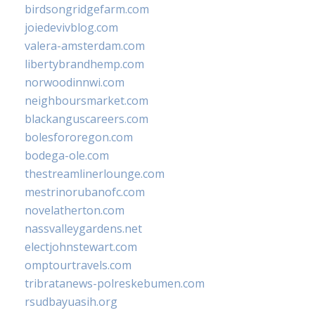
birdsongridgefarm.com
joiedevivblog.com
valera-amsterdam.com
libertybrandhemp.com
norwoodinnwi.com
neighboursmarket.com
blackanguscareers.com
bolesfororegon.com
bodega-ole.com
thestreamlinerlounge.com
mestrinorubanofc.com
novelatherton.com
nassvalleygardens.net
electjohnstewart.com
omptourtravels.com
tribratanews-polreskebumen.com
rsudbayuasih.org