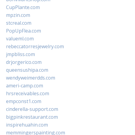
CupPlante.com
mpzin.com
stcreal.com
PopUpFlea.com
valueml.com
rebeccatorresjewelry.com
jmpbliss.com
drjorgerico.com
queensushipa.com
wendyweimerdds.com
ameri-camp.com
hrsreceivables.com
empconst1.com
cinderella-support.com
bigpinkrestaurant.com
inspirehuahin.com
memmingerspainting.com