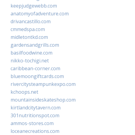
keepjudgewebb.com
anatomyofadventure.com
drivancastillo.com
cmmedspa.com
midletontkd.com
gardensandgrills.com
basilfoodwine.com
nikko-tochigi.net
caribbean-corner.com
bluemoongiftcards.com
rivercitysteampunkexpo.com
kchoops.net
mountainsideskateshop.com
kirtlandcitytavern.com
301nutritionspot.com
ammos-stores.com
loceanecreations.com