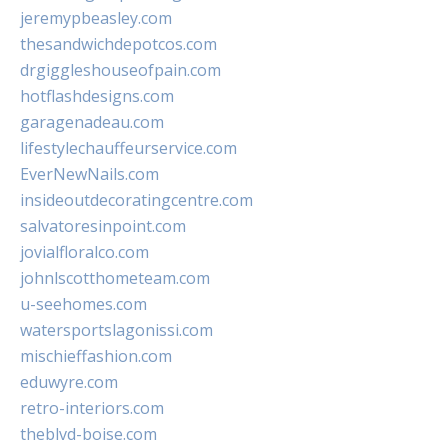
jeremypbeasley.com
thesandwichdepotcos.com
drgiggleshouseofpain.com
hotflashdesigns.com
garagenadeau.com
lifestylechauffeurservice.com
EverNewNails.com
insideoutdecoratingcentre.com
salvatoresinpoint.com
jovialfloralco.com
johnlscotthometeam.com
u-seehomes.com
watersportslagonissi.com
mischieffashion.com
eduwyre.com
retro-interiors.com
theblvd-boise.com