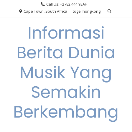
Skip
Call Us: +2782 444 YEAH
to
Cape Town, South Africa
togel hongkong
content
Informasi
Berita Dunia
Musik Yang
Semakin
Berkembang