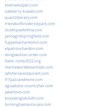
lovenailsspari.com
oakberry-kuwait.com
quartzliterary.com
friendsofbroderickpark.com
studiopiattellina.com
jannagrillspringfield.com
fujiyamacharleston.com
elpatronchardon.com
donglaishun-order.com
fiamc-rome2022.org
mariceworldessentials.com
lafisheriarestaurant.com
915jazzandmore.com
aguadulce-countryfair.com
jakehovis.com
bosswingsduluth.com
birminghamautocare.com