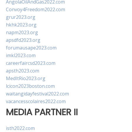
AngolaOilAndGas2022.com
Convoy4Freedom2022.com
grur2023.org
hkhk2023.org
napm2023.org
apsdfd2023.org
forumausape2023.com
imkl2023.com
careerfaircsd2023.com
apsth2023.com
MedItRio2023.org
lcicon2023boston.com
waitangidayfestival2022.com
vacancesscolaires2022.com
MEDIA PARTNER II
isth2022.com