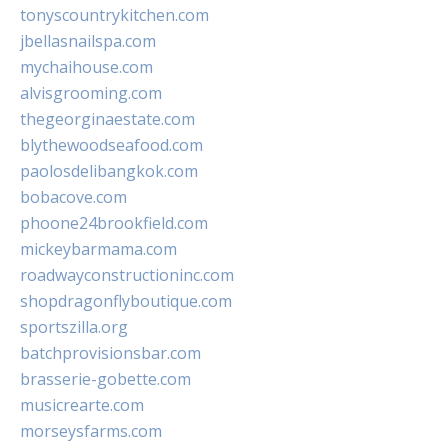
tonyscountrykitchen.com
jbellasnailspa.com
mychaihouse.com
alvisgrooming.com
thegeorginaestate.com
blythewoodseafood.com
paolosdelibangkok.com
bobacove.com
phoone24brookfield.com
mickeybarmama.com
roadwayconstructioninc.com
shopdragonflyboutique.com
sportszilla.org
batchprovisionsbar.com
brasserie-gobette.com
musicrearte.com
morseysfarms.com