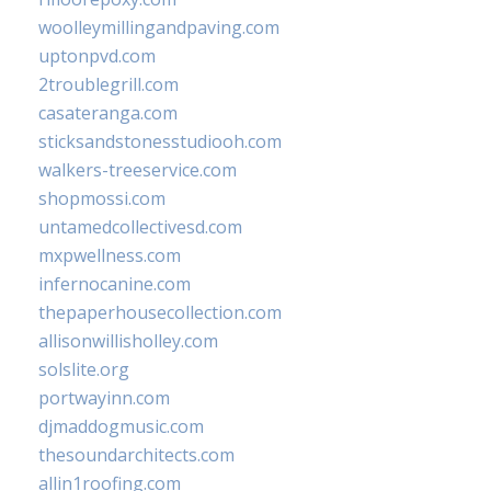
woolleymillingandpaving.com
uptonpvd.com
2troublegrill.com
casateranga.com
sticksandstonesstudiooh.com
walkers-treeservice.com
shopmossi.com
untamedcollectivesd.com
mxpwellness.com
infernocanine.com
thepaperhousecollection.com
allisonwillisholley.com
solslite.org
portwayinn.com
djmaddogmusic.com
thesoundarchitects.com
allin1roofing.com