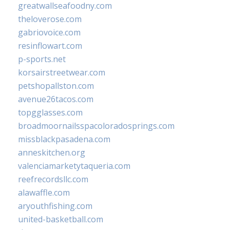
greatwallseafoodny.com
theloverose.com
gabriovoice.com
resinflowart.com
p-sports.net
korsairstreetwear.com
petshopallston.com
avenue26tacos.com
topgglasses.com
broadmoornailsspacoloradosprings.com
missblackpasadena.com
anneskitchen.org
valenciamarketytaqueria.com
reefrecordsllc.com
alawaffle.com
aryouthfishing.com
united-basketball.com