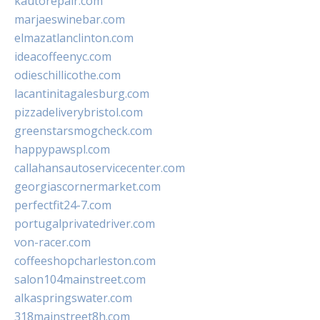
kautorepair.com
marjaeswinebar.com
elmazatlanclinton.com
ideacoffeenyc.com
odieschillicothe.com
lacantinitagalesburg.com
pizzadeliverybristol.com
greenstarsmogcheck.com
happypawspl.com
callahansautoservicecenter.com
georgiascornermarket.com
perfectfit24-7.com
portugalprivatedriver.com
von-racer.com
coffeeshopcharleston.com
salon104mainstreet.com
alkaspringswater.com
318mainstreet8h.com