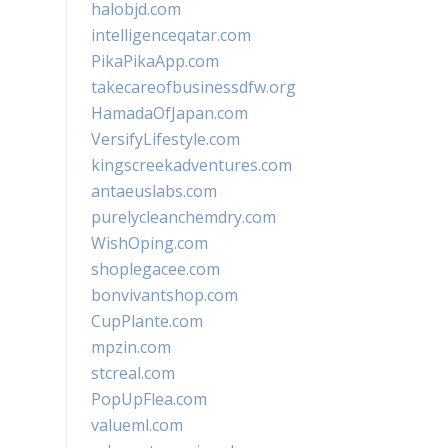
halobjd.com
intelligenceqatar.com
PikaPikaApp.com
takecareofbusinessdfw.org
HamadaOfJapan.com
VersifyLifestyle.com
kingscreekadventures.com
antaeuslabs.com
purelycleanchemdry.com
WishOping.com
shoplegacee.com
bonvivantshop.com
CupPlante.com
mpzin.com
stcreal.com
PopUpFlea.com
valueml.com