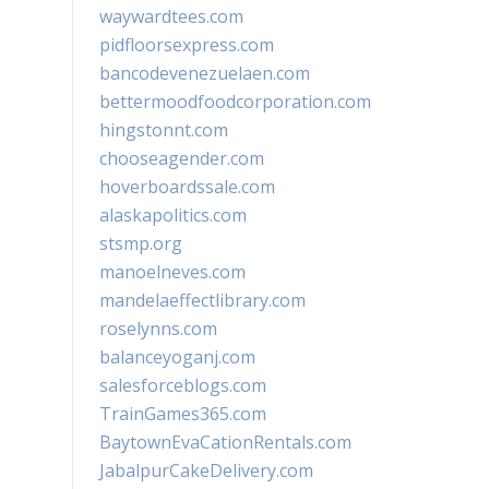
waywardtees.com
pidfloorsexpress.com
bancodevenezuelaen.com
bettermoodfoodcorporation.com
hingstonnt.com
chooseagender.com
hoverboardssale.com
alaskapolitics.com
stsmp.org
manoelneves.com
mandelaeffectlibrary.com
roselynns.com
balanceyoganj.com
salesforceblogs.com
TrainGames365.com
BaytownEvaCationRentals.com
JabalpurCakeDelivery.com