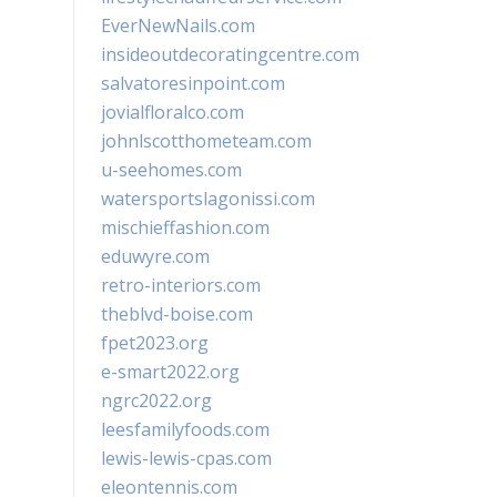
EverNewNails.com
insideoutdecoratingcentre.com
salvatoresinpoint.com
jovialfloralco.com
johnlscotthometeam.com
u-seehomes.com
watersportslagonissi.com
mischieffashion.com
eduwyre.com
retro-interiors.com
theblvd-boise.com
fpet2023.org
e-smart2022.org
ngrc2022.org
leesfamilyfoods.com
lewis-lewis-cpas.com
eleontennis.com