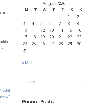
August 2026
M
T
W
T
F
S
S
ami
1
2
l,
3
4
5
6
7
8
9
10
11
12
13
14
15
16
17
18
19
20
21
22
23
iliki
24
25
26
27
28
29
30
f,
31
« Mar
Search
for:
osial
esia?
Recent Posts