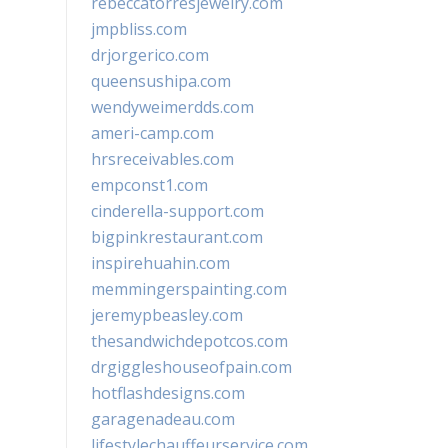
rebeccatorresjewelry.com
jmpbliss.com
drjorgerico.com
queensushipa.com
wendyweimerdds.com
ameri-camp.com
hrsreceivables.com
empconst1.com
cinderella-support.com
bigpinkrestaurant.com
inspirehuahin.com
memmingerspainting.com
jeremypbeasley.com
thesandwichdepotcos.com
drgiggleshouseofpain.com
hotflashdesigns.com
garagenadeau.com
lifestylechauffeurservice.com