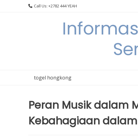
Skip
Call Us: +2782 444 YEAH
to
content
Informas
Se
togel hongkong
Peran Musik dalam 
Kebahagiaan dalam