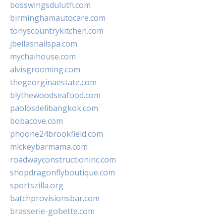
bosswingsduluth.com
birminghamautocare.com
tonyscountrykitchen.com
jbellasnailspa.com
mychaihouse.com
alvisgrooming.com
thegeorginaestate.com
blythewoodseafood.com
paolosdelibangkok.com
bobacove.com
phoone24brookfield.com
mickeybarmama.com
roadwayconstructioninc.com
shopdragonflyboutique.com
sportszilla.org
batchprovisionsbar.com
brasserie-gobette.com