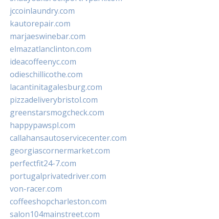
jccoinlaundry.com
kautorepair.com
marjaeswinebar.com
elmazatlanclinton.com
ideacoffeenyc.com
odieschillicothe.com
lacantinitagalesburg.com
pizzadeliverybristol.com
greenstarsmogcheck.com
happypawspl.com
callahansautoservicecenter.com
georgiascornermarket.com
perfectfit24-7.com
portugalprivatedriver.com
von-racer.com
coffeeshopcharleston.com
salon104mainstreet.com