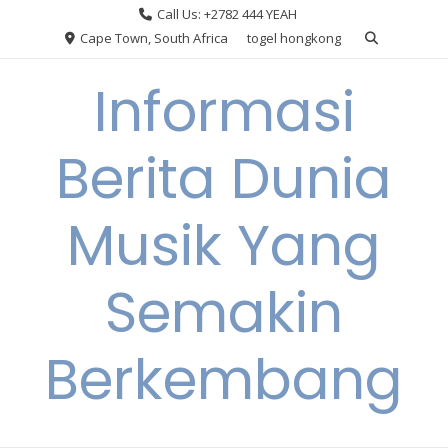
Skip
Call Us: +2782 444 YEAH
to
Cape Town, South Africa
togel hongkong
content
Informasi
Berita Dunia
Musik Yang
Semakin
Berkembang