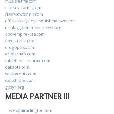
musicrearte.com
morseysfarms.com
riverviewtennis.com
official-kelly-toys-squishmallows.com
displaygardenonsuncrest.org
bbq-empire-usa.com
feedstoreva.com
drogopets.com
ediblechalk.com
tabletennisnearme.com
oaksofa.com
soultacohtx.com
capishcaps.com
gpsyfl.org
MEDIA PARTNER III
vwrepairarlington.com