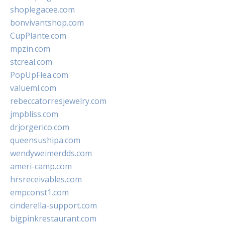
shoplegacee.com
bonvivantshop.com
CupPlante.com
mpzin.com
stcreal.com
PopUpFlea.com
valueml.com
rebeccatorresjewelry.com
jmpbliss.com
drjorgerico.com
queensushipa.com
wendyweimerdds.com
ameri-camp.com
hrsreceivables.com
empconst1.com
cinderella-support.com
bigpinkrestaurant.com