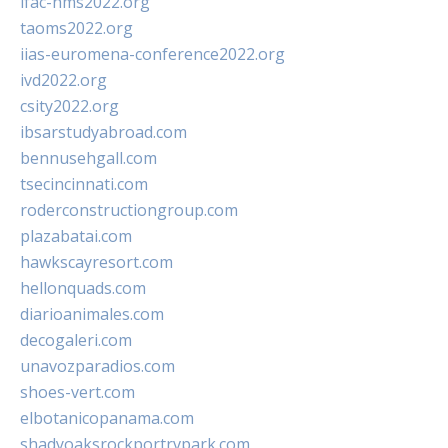
ifac-hms2022.org
taoms2022.org
iias-euromena-conference2022.org
ivd2022.org
csity2022.org
ibsarstudyabroad.com
bennusehgall.com
tsecincinnati.com
roderconstructiongroup.com
plazabatai.com
hawkscayresort.com
hellonquads.com
diarioanimales.com
decogaleri.com
unavozparadios.com
shoes-vert.com
elbotanicopanama.com
shadyoaksrockportrvpark.com