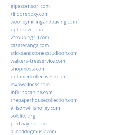
glpascensori.com
rifloorepoxy.com
woolleymillingandpaving.com
uptonpvd.com
2troublegrill.com
casateranga.com
sticksandstonesstudiooh.com
walkers-treeservice.com
shopmossi.com
untamedcollectivesd.com
mxpwellness.com
infernocanine.com
thepaperhousecollection.com
allisonwillisholley.com
solslite.org
portwayinn.com
djmaddogmusic.com