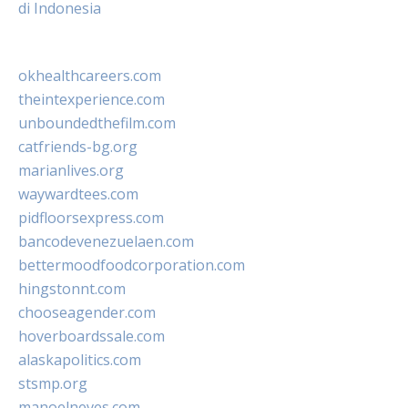
di Indonesia
okhealthcareers.com
theintexperience.com
unboundedthefilm.com
catfriends-bg.org
marianlives.org
waywardtees.com
pidfloorsexpress.com
bancodevenezuelaen.com
bettermoodfoodcorporation.com
hingstonnt.com
chooseagender.com
hoverboardssale.com
alaskapolitics.com
stsmp.org
manoelneves.com