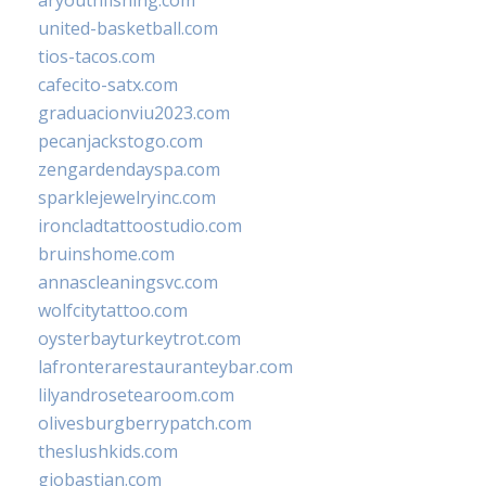
united-basketball.com
tios-tacos.com
cafecito-satx.com
graduacionviu2023.com
pecanjackstogo.com
zengardendayspa.com
sparklejewelryinc.com
ironcladtattoostudio.com
bruinshome.com
annascleaningsvc.com
wolfcitytattoo.com
oysterbayturkeytrot.com
lafronterarestauranteybar.com
lilyandrosetearoom.com
olivesburgberrypatch.com
theslushkids.com
giobastian.com