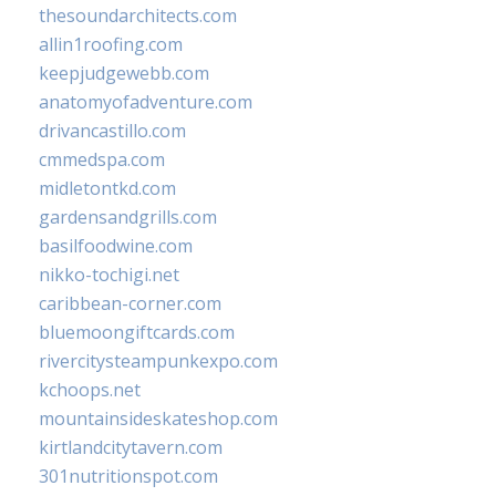
thesoundarchitects.com
allin1roofing.com
keepjudgewebb.com
anatomyofadventure.com
drivancastillo.com
cmmedspa.com
midletontkd.com
gardensandgrills.com
basilfoodwine.com
nikko-tochigi.net
caribbean-corner.com
bluemoongiftcards.com
rivercitysteampunkexpo.com
kchoops.net
mountainsideskateshop.com
kirtlandcitytavern.com
301nutritionspot.com