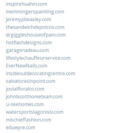
inspirehuahin.com
memmingerspainting.com
jeremypbeasley.com
thesandwichdepotcos.com
drgiggleshouseofpain.com
hotflashdesigns.com
garagenadeau.com
lifestylechauffeurservice.com
EverNewNails.com
insideoutdecoratingcentre.com
salvatoresinpoint.com
jovialfloralco.com
johnlscotthometeam.com
u-seehomes.com
watersportslagonissi.com
mischieffashion.com
eduwyre.com