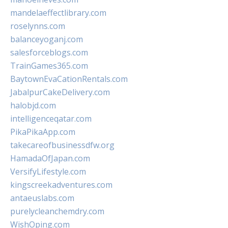
mandelaeffectlibrary.com
roselynns.com
balanceyoganj.com
salesforceblogs.com
TrainGames365.com
BaytownEvaCationRentals.com
JabalpurCakeDelivery.com
halobjd.com
intelligenceqatar.com
PikaPikaApp.com
takecareofbusinessdfw.org
HamadaOfJapan.com
VersifyLifestyle.com
kingscreekadventures.com
antaeuslabs.com
purelycleanchemdry.com
WishOping.com