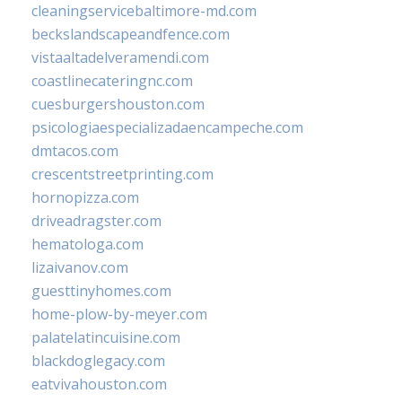
cleaningservicebaltimore-md.com
beckslandscapeandfence.com
vistaaltadelveramendi.com
coastlinecateringnc.com
cuesburgershouston.com
psicologiaespecializadaencampeche.com
dmtacos.com
crescentstreetprinting.com
hornopizza.com
driveadragster.com
hematologa.com
lizaivanov.com
guesttinyhomes.com
home-plow-by-meyer.com
palatelatincuisine.com
blackdoglegacy.com
eatvivahouston.com