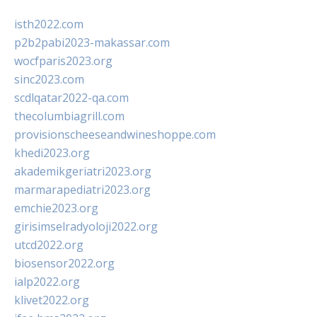
isth2022.com
p2b2pabi2023-makassar.com
wocfparis2023.org
sinc2023.com
scdlqatar2022-qa.com
thecolumbiagrill.com
provisionscheeseandwineshoppe.com
khedi2023.org
akademikgeriatri2023.org
marmarapediatri2023.org
emchie2023.org
girisimselradyoloji2022.org
utcd2022.org
biosensor2022.org
ialp2022.org
klivet2022.org