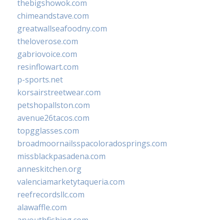
thebigshowok.com
chimeandstave.com
greatwallseafoodny.com
theloverose.com
gabriovoice.com
resinflowart.com
p-sports.net
korsairstreetwear.com
petshopallston.com
avenue26tacos.com
topgglasses.com
broadmoornailsspacoloradosprings.com
missblackpasadena.com
anneskitchen.org
valenciamarketytaqueria.com
reefrecordsllc.com
alawaffle.com
aryouthfishing.com