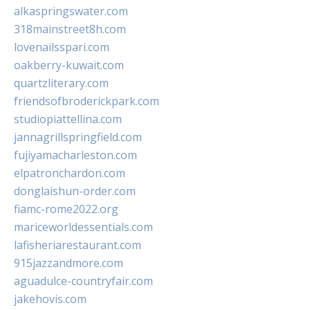
alkaspringswater.com
318mainstreet8h.com
lovenailsspari.com
oakberry-kuwait.com
quartzliterary.com
friendsofbroderickpark.com
studiopiattellina.com
jannagrillspringfield.com
fujiyamacharleston.com
elpatronchardon.com
donglaishun-order.com
fiamc-rome2022.org
mariceworldessentials.com
lafisheriarestaurant.com
915jazzandmore.com
aguadulce-countryfair.com
jakehovis.com