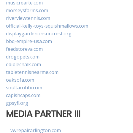
musicrearte.com
morseysfarms.com
riverviewtennis.com
official-kelly-toys-squishmallows.com
displaygardenonsuncrest.org
bbq-empire-usa.com
feedstoreva.com
drogopets.com
ediblechalk.com
tabletennisnearme.com
oaksofa.com
soultacohtx.com
capishcaps.com
gpsyfl.org
MEDIA PARTNER III
vwrepairarlington.com