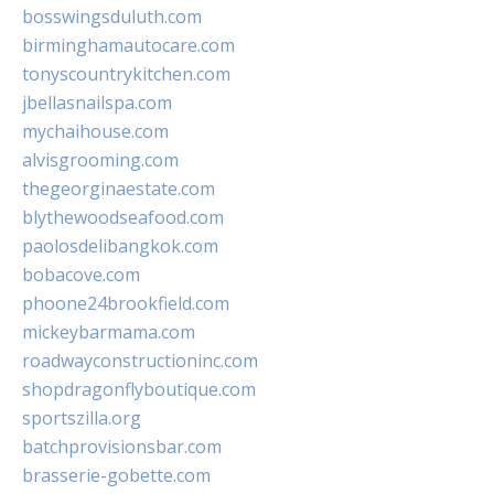
bosswingsduluth.com
birminghamautocare.com
tonyscountrykitchen.com
jbellasnailspa.com
mychaihouse.com
alvisgrooming.com
thegeorginaestate.com
blythewoodseafood.com
paolosdelibangkok.com
bobacove.com
phoone24brookfield.com
mickeybarmama.com
roadwayconstructioninc.com
shopdragonflyboutique.com
sportszilla.org
batchprovisionsbar.com
brasserie-gobette.com