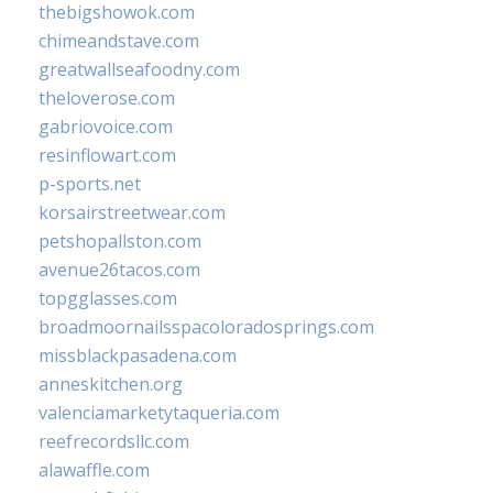
thebigshowok.com
chimeandstave.com
greatwallseafoodny.com
theloverose.com
gabriovoice.com
resinflowart.com
p-sports.net
korsairstreetwear.com
petshopallston.com
avenue26tacos.com
topgglasses.com
broadmoornailsspacoloradosprings.com
missblackpasadena.com
anneskitchen.org
valenciamarketytaqueria.com
reefrecordsllc.com
alawaffle.com