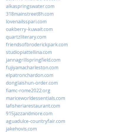
alkaspringswater.com
318mainstreet8h.com
lovenailsspari.com
oakberry-kuwait.com
quartzliterary.com
friendsofbroderickpark.com
studiopiattellina.com
jannagrillspringfield.com
fujiyamacharleston.com
elpatronchardon.com
donglaishun-order.com
fiamc-rome2022.org
mariceworldessentials.com
lafisheriarestaurant.com
915jazzandmore.com
aguadulce-countryfair.com
jakehovis.com