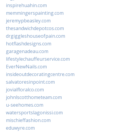
inspirehuahin.com
memmingerspainting.com
jeremypbeasley.com
thesandwichdepotcos.com
drgiggleshouseofpain.com
hotflashdesigns.com
garagenadeau.com
lifestylechauffeurservice.com
EverNewNails.com
insideoutdecoratingcentre.com
salvatoresinpoint.com
jovialfloralco.com
johnlscotthometeam.com
u-seehomes.com
watersportslagonissi.com
mischieffashion.com
eduwyre.com