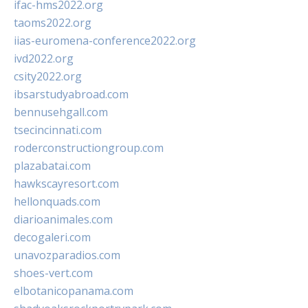
ifac-hms2022.org
taoms2022.org
iias-euromena-conference2022.org
ivd2022.org
csity2022.org
ibsarstudyabroad.com
bennusehgall.com
tsecincinnati.com
roderconstructiongroup.com
plazabatai.com
hawkscayresort.com
hellonquads.com
diarioanimales.com
decogaleri.com
unavozparadios.com
shoes-vert.com
elbotanicopanama.com