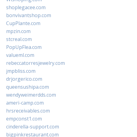
shoplegacee.com
bonvivantshop.com
CupPlante.com
mpzin.com
stcreal.com
PopUpFlea.com
valueml.com
rebeccatorresjewelry.com
jmpbliss.com
drjorgerico.com
queensushipa.com
wendyweimerdds.com
ameri-camp.com
hrsreceivables.com
empconst1.com
cinderella-support.com
bigpinkrestaurant.com