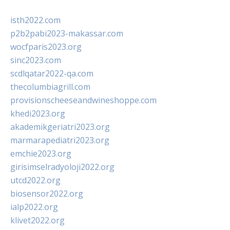
isth2022.com
p2b2pabi2023-makassar.com
wocfparis2023.org
sinc2023.com
scdlqatar2022-qa.com
thecolumbiagrill.com
provisionscheeseandwineshoppe.com
khedi2023.org
akademikgeriatri2023.org
marmarapediatri2023.org
emchie2023.org
girisimselradyoloji2022.org
utcd2022.org
biosensor2022.org
ialp2022.org
klivet2022.org