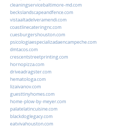
cleaningservicebaltimore-md.com
beckslandscapeandfence.com
vistaaltadelveramendi.com
coastlinecateringnc.com
cuesburgershouston.com
psicologiaespecializadaencampeche.com
dmtacos.com
crescentstreetprinting.com
hornopizza.com
driveadragster.com
hematologa.com
lizaivanov.com
guesttinyhomes.com
home-plow-by-meyer.com
palatelatincuisine.com
blackdoglegacy.com
eatvivahouston.com