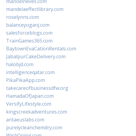
manoelneves.com
mandelaeffectlibrary.com
roselynns.com
balanceyoganj.com
salesforceblogs.com
TrainGames365.com
BaytownEvaCationRentals.com
JabalpurCakeDelivery.com
halobjd.com
intelligenceqatar.com
PikaPikaApp.com
takecareofbusinessdfw.org
HamadaOfJapan.com
VersifyLifestyle.com
kingscreekadventures.com
antaeuslabs.com
purelycleanchemdry.com
WishOping.com