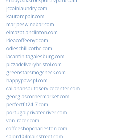
shadyoaksrockportrvpark.com
jccoinlaundry.com
kautorepair.com
marjaeswinebar.com
elmazatlanclinton.com
ideacoffeenyc.com
odieschillicothe.com
lacantinitagalesburg.com
pizzadeliverybristol.com
greenstarsmogcheck.com
happypawspl.com
callahansautoservicecenter.com
georgiascornermarket.com
perfectfit24-7.com
portugalprivatedriver.com
von-racer.com
coffeeshopcharleston.com
salon104mainstreet.com