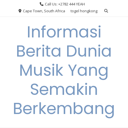
Skip
Call Us: +2782 444 YEAH
to
Cape Town, South Africa
togel hongkong
content
Informasi
Berita Dunia
Musik Yang
Semakin
Berkembang