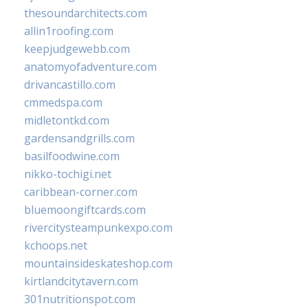
thesoundarchitects.com
allin1roofing.com
keepjudgewebb.com
anatomyofadventure.com
drivancastillo.com
cmmedspa.com
midletontkd.com
gardensandgrills.com
basilfoodwine.com
nikko-tochigi.net
caribbean-corner.com
bluemoongiftcards.com
rivercitysteampunkexpo.com
kchoops.net
mountainsideskateshop.com
kirtlandcitytavern.com
301nutritionspot.com