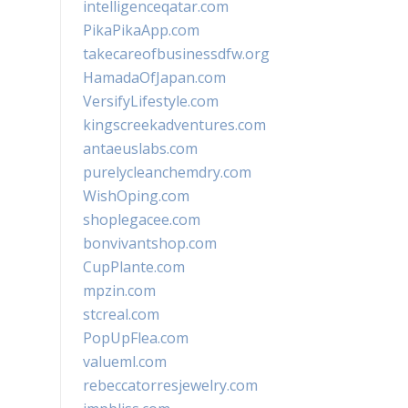
intelligenceqatar.com
PikaPikaApp.com
takecareofbusinessdfw.org
HamadaOfJapan.com
VersifyLifestyle.com
kingscreekadventures.com
antaeuslabs.com
purelycleanchemdry.com
WishOping.com
shoplegacee.com
bonvivantshop.com
CupPlante.com
mpzin.com
stcreal.com
PopUpFlea.com
valueml.com
rebeccatorresjewelry.com