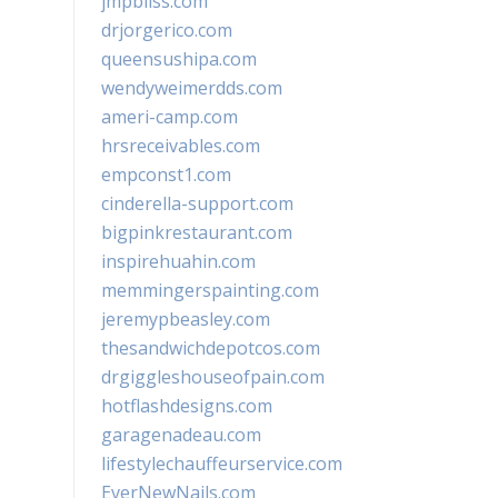
jmpbliss.com
drjorgerico.com
queensushipa.com
wendyweimerdds.com
ameri-camp.com
hrsreceivables.com
empconst1.com
cinderella-support.com
bigpinkrestaurant.com
inspirehuahin.com
memmingerspainting.com
jeremypbeasley.com
thesandwichdepotcos.com
drgiggleshouseofpain.com
hotflashdesigns.com
garagenadeau.com
lifestylechauffeurservice.com
EverNewNails.com