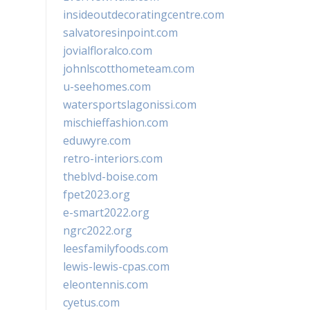
insideoutdecoratingcentre.com
salvatoresinpoint.com
jovialfloralco.com
johnlscotthometeam.com
u-seehomes.com
watersportslagonissi.com
mischieffashion.com
eduwyre.com
retro-interiors.com
theblvd-boise.com
fpet2023.org
e-smart2022.org
ngrc2022.org
leesfamilyfoods.com
lewis-lewis-cpas.com
eleontennis.com
cyetus.com