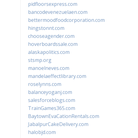
pidfloorsexpress.com
bancodevenezuelaen.com
bettermoodfoodcorporation.com
hingstonnt.com
chooseagender.com
hoverboardssale.com
alaskapolitics.com
stsmp.org
manoelneves.com
mandelaeffectlibrary.com
roselynns.com
balanceyoganj.com
salesforceblogs.com
TrainGames365.com
BaytownEvaCationRentals.com
JabalpurCakeDelivery.com
halobjd.com