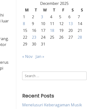
December 2025
M
T
W
T
F
S
S
hi
1
2
3
4
5
6
7
 luar
8
9
10
11
12
13
14
15
16
17
18
19
20
21
22
23
24
25
26
27
28
rang.
29
30
31
otor
« Nov
Jan »
terus
pi
Search
for:
Recent Posts
Menelusuri Keberagaman Musik