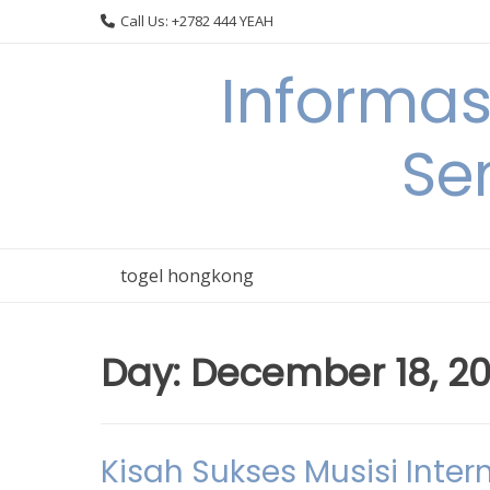
Skip
Call Us: +2782 444 YEAH
to
content
Informas
Se
togel hongkong
Day:
December 18, 2
Kisah Sukses Musisi Inter