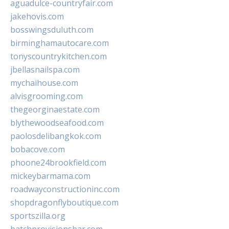
aguadulce-countryfair.com
jakehovis.com
bosswingsduluth.com
birminghamautocare.com
tonyscountrykitchen.com
jbellasnailspa.com
mychaihouse.com
alvisgrooming.com
thegeorginaestate.com
blythewoodseafood.com
paolosdelibangkok.com
bobacove.com
phoone24brookfield.com
mickeybarmama.com
roadwayconstructioninc.com
shopdragonflyboutique.com
sportszilla.org