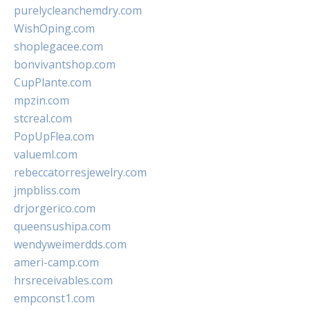
purelycleanchemdry.com
WishOping.com
shoplegacee.com
bonvivantshop.com
CupPlante.com
mpzin.com
stcreal.com
PopUpFlea.com
valueml.com
rebeccatorresjewelry.com
jmpbliss.com
drjorgerico.com
queensushipa.com
wendyweimerdds.com
ameri-camp.com
hrsreceivables.com
empconst1.com