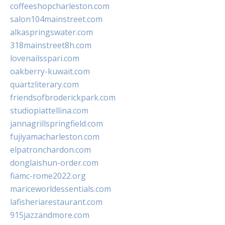
coffeeshopcharleston.com
salon104mainstreet.com
alkaspringswater.com
318mainstreet8h.com
lovenailsspari.com
oakberry-kuwait.com
quartzliterary.com
friendsofbroderickpark.com
studiopiattellina.com
jannagrillspringfield.com
fujiyamacharleston.com
elpatronchardon.com
donglaishun-order.com
fiamc-rome2022.org
mariceworldessentials.com
lafisheriarestaurant.com
915jazzandmore.com