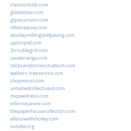
theslushkids.com
giobastian.com
glpascensori.com
rifloorepoxy.com
woolleymillingandpaving.com
uptonpvd.com
2troublegrill.com
casateranga.com
sticksandstonesstudiooh.com
walkers-treeservice.com
shopmossi.com
untamedcollectivesd.com
mxpwellness.com
infernocanine.com
thepaperhousecollection.com
allisonwillisholley.com
solslite.org