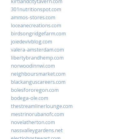
kirtlandcitytavern.com
301nutritionspot.com
ammos-stores.com
loceanecreations.com
birdsongridgefarm.com
joiedevivblog.com
valera-amsterdam.com
libertybrandhemp.com
norwoodinnwi.com
neighboursmarket.com
blackanguscareers.com
bolesfororegon.com
bodega-ole.com
thestreamlinerlounge.com
mestrinorubanofc.com
novelatherton.com
nassvalleygardens.net
electjohnstewart.com