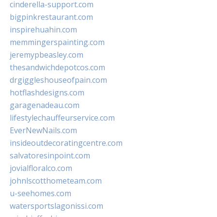
cinderella-support.com
bigpinkrestaurant.com
inspirehuahin.com
memmingerspainting.com
jeremypbeasley.com
thesandwichdepotcos.com
drgiggleshouseofpain.com
hotflashdesigns.com
garagenadeau.com
lifestylechauffeurservice.com
EverNewNails.com
insideoutdecoratingcentre.com
salvatoresinpoint.com
jovialfloralco.com
johnlscotthometeam.com
u-seehomes.com
watersportslagonissi.com