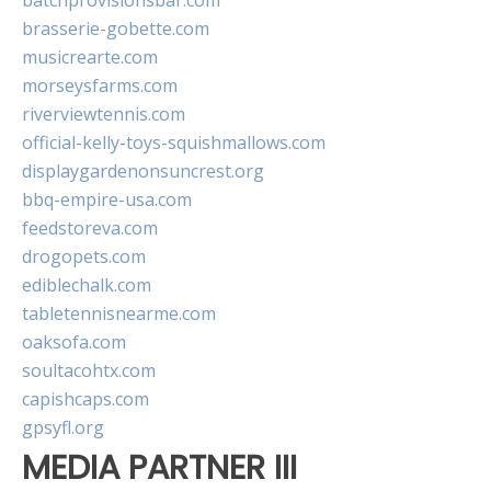
batchprovisionsbar.com
brasserie-gobette.com
musicrearte.com
morseysfarms.com
riverviewtennis.com
official-kelly-toys-squishmallows.com
displaygardenonsuncrest.org
bbq-empire-usa.com
feedstoreva.com
drogopets.com
ediblechalk.com
tabletennisnearme.com
oaksofa.com
soultacohtx.com
capishcaps.com
gpsyfl.org
MEDIA PARTNER III