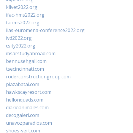
klivet2022.org
ifac-hms2022.org
taoms2022.org
iias-euromena-conference2022.org
ivd2022.org
csity2022.org
ibsarstudyabroad.com
bennusehgall.com
tsecincinnati.com
roderconstructiongroup.com
plazabatai.com
hawkscayresort.com
hellonquads.com
diarioanimales.com
decogaleri.com
unavozparadios.com
shoes-vert.com