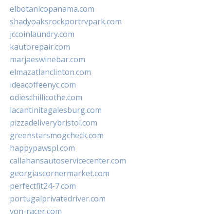
elbotanicopanama.com
shadyoaksrockportrvpark.com
jccoinlaundry.com
kautorepair.com
marjaeswinebar.com
elmazatlanclinton.com
ideacoffeenyc.com
odieschillicothe.com
lacantinitagalesburg.com
pizzadeliverybristol.com
greenstarsmogcheck.com
happypawspl.com
callahansautoservicecenter.com
georgiascornermarket.com
perfectfit24-7.com
portugalprivatedriver.com
von-racer.com