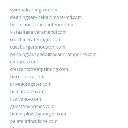
vwrepairarlington.com
cleaningservicebaltimore-md.com
beckslandscapeandfence.com
vistaaltadelveramendi.com
coastlinecateringnc.com
cuesburgershouston.com
psicologiaespecializadaencampeche.com
dmtacos.com
crescentstreetprinting.com
hornopizza.com
driveadragster.com
hematologa.com
lizaivanov.com
guesttinyhomes.com
home-plow-by-meyer.com
palatelatincuisine.com