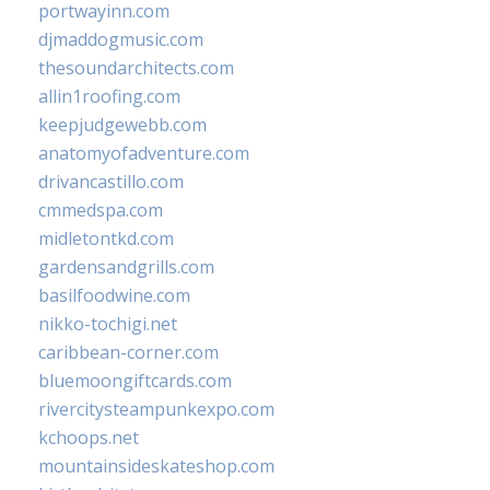
portwayinn.com
djmaddogmusic.com
thesoundarchitects.com
allin1roofing.com
keepjudgewebb.com
anatomyofadventure.com
drivancastillo.com
cmmedspa.com
midletontkd.com
gardensandgrills.com
basilfoodwine.com
nikko-tochigi.net
caribbean-corner.com
bluemoongiftcards.com
rivercitysteampunkexpo.com
kchoops.net
mountainsideskateshop.com