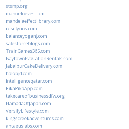
stsmp.org
manoelneves.com
mandelaeffectlibrary.com
roselynns.com
balanceyoganj.com
salesforceblogs.com
TrainGames365.com
BaytownEvaCationRentals.com
JabalpurCakeDelivery.com
halobjd.com
intelligenceqatar.com
PikaPikaApp.com
takecareofbusinessdfw.org
HamadaOfJapan.com
VersifyLifestyle.com
kingscreekadventures.com
antaeuslabs.com