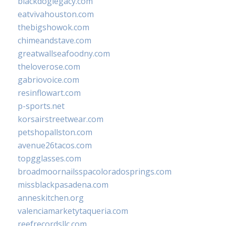
blackdoglegacy.com
eatvivahouston.com
thebigshowok.com
chimeandstave.com
greatwallseafoodny.com
theloverose.com
gabriovoice.com
resinflowart.com
p-sports.net
korsairstreetwear.com
petshopallston.com
avenue26tacos.com
topgglasses.com
broadmoornailsspacoloradosprings.com
missblackpasadena.com
anneskitchen.org
valenciamarketytaqueria.com
reefrecordsllc.com