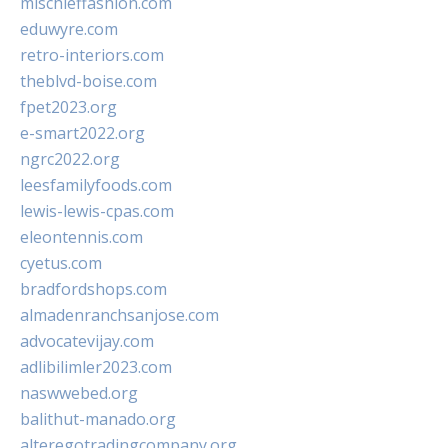
mischieffashion.com
eduwyre.com
retro-interiors.com
theblvd-boise.com
fpet2023.org
e-smart2022.org
ngrc2022.org
leesfamilyfoods.com
lewis-lewis-cpas.com
eleontennis.com
cyetus.com
bradfordshops.com
almadenranchsanjose.com
advocatevijay.com
adlibilimler2023.com
naswwebed.org
balithut-manado.org
alteregotradingcompany.org