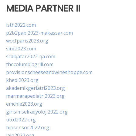
MEDIA PARTNER II
isth2022.com
p2b2pabi2023-makassar.com
wocfparis2023.org
sinc2023.com
scdlqatar2022-qa.com
thecolumbiagrill.com
provisionscheeseandwineshoppe.com
khedi2023.org
akademikgeriatri2023.org
marmarapediatri2023.org
emchie2023.org
girisimselradyoloji2022.org
utcd2022.org
biosensor2022.org
ialp2022.org