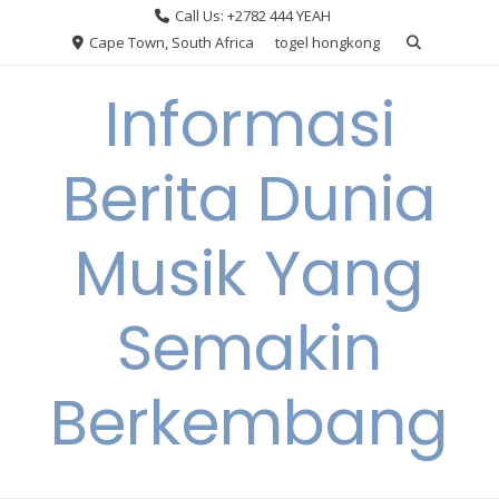
Skip
Call Us: +2782 444 YEAH
to
Cape Town, South Africa
togel hongkong
content
Informasi
Berita Dunia
Musik Yang
Semakin
Berkembang