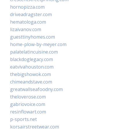
hornopizza.com
driveadragster.com
hematologa.com
lizaivanov.com
guesttinyhomes.com
home-plow-by-meyer.com
palatelatincuisine.com
blackdoglegacy.com
eatvivahouston.com
thebigshowok.com
chimeandstave.com
greatwallseafoodny.com
theloverose.com
gabriovoice.com
resinflowart.com
p-sports.net
korsairstreetwear.com