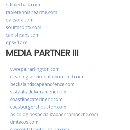
ediblechalk.com
tabletennisnearme.com
oaksofa.com
soultacohtx.com
capishcaps.com
gpsyfl.org
MEDIA PARTNER III
vwrepairarlington.com
cleaningservicebaltimore-md.com
beckslandscapeandfence.com
vistaaltadelveramendi.com
coastlinecateringnc.com
cuesburgershouston.com
psicologiaespecializadaencampeche.com
dmtacos.com
crescentstreetprinting.com