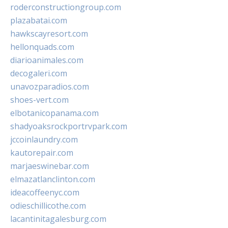
roderconstructiongroup.com
plazabatai.com
hawkscayresort.com
hellonquads.com
diarioanimales.com
decogaleri.com
unavozparadios.com
shoes-vert.com
elbotanicopanama.com
shadyoaksrockportrvpark.com
jccoinlaundry.com
kautorepair.com
marjaeswinebar.com
elmazatlanclinton.com
ideacoffeenyc.com
odieschillicothe.com
lacantinitagalesburg.com