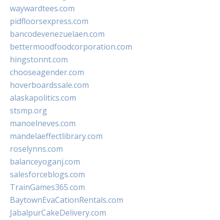
waywardtees.com
pidfloorsexpress.com
bancodevenezuelaen.com
bettermoodfoodcorporation.com
hingstonnt.com
chooseagender.com
hoverboardssale.com
alaskapolitics.com
stsmp.org
manoelneves.com
mandelaeffectlibrary.com
roselynns.com
balanceyoganj.com
salesforceblogs.com
TrainGames365.com
BaytownEvaCationRentals.com
JabalpurCakeDelivery.com