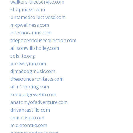
walkers-treeservice.com
shopmossi.com
untamedcollectivesd.com
mxpwellness.com
infernocanine.com
thepaperhousecollection.com
allisonwillisholley.com
solslite.org
portwayinn.com
djmaddogmusic.com
thesoundarchitects.com
allin1roofing.com
keepjudgewebb.com
anatomyofadventure.com
drivancastillo.com
cmmedspa.com
midletontkd.com
gardensandgrills.com