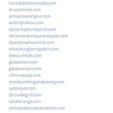
ironcladtattoostudio.com
bruinshome.com
annascleaningsvc.com
wolfcitytattoo.com
oysterbayturkeytrot.com
lafronterarestauranteybar.com
lilyandrosetearoom.com
olivesburgberrypatch.com
theslushkids.com
giobastian.com
glpascensori.com
rifloorepoxy.com
woolleymillingandpaving.com
uptonpvd.com
2troublegrill.com
casateranga.com
sticksandstonesstudiooh.com