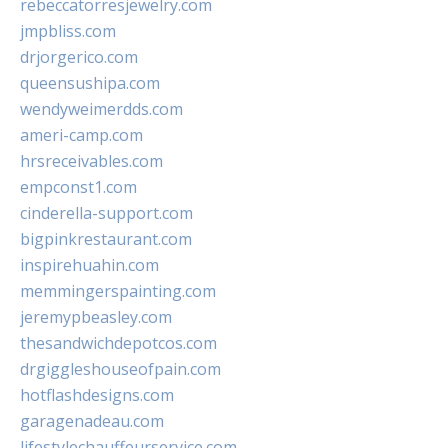
rebeccatorresjewelry.com
jmpbliss.com
drjorgerico.com
queensushipa.com
wendyweimerdds.com
ameri-camp.com
hrsreceivables.com
empconst1.com
cinderella-support.com
bigpinkrestaurant.com
inspirehuahin.com
memmingerspainting.com
jeremypbeasley.com
thesandwichdepotcos.com
drgiggleshouseofpain.com
hotflashdesigns.com
garagenadeau.com
lifestylechauffeurservice.com