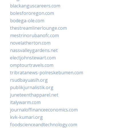
blackanguscareers.com
bolesfororegon.com
bodega-ole.com
thestreamlinerlounge.com
mestrinorubanofc.com
novelatherton.com
nassvalleygardens.net
electjohnstewart.com
omptourtravels.com
tribratanews-polreskebumen.com
rsudbayuasih.org
publikjurnalistik.org
juneteenthapparel.net
italywarm.com
journaloffinanceeconomics.com
kvk-kumari.org
foodscienceandtechnology.com