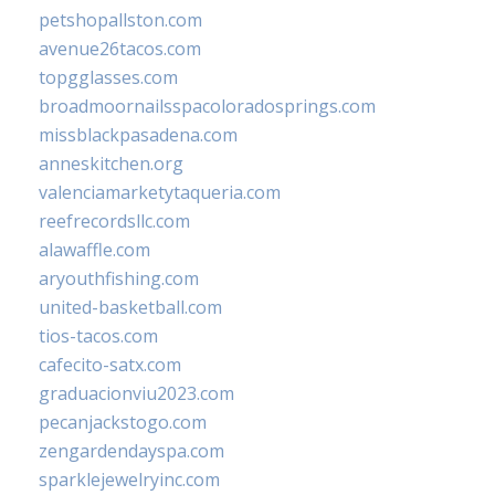
petshopallston.com
avenue26tacos.com
topgglasses.com
broadmoornailsspacoloradosprings.com
missblackpasadena.com
anneskitchen.org
valenciamarketytaqueria.com
reefrecordsllc.com
alawaffle.com
aryouthfishing.com
united-basketball.com
tios-tacos.com
cafecito-satx.com
graduacionviu2023.com
pecanjackstogo.com
zengardendayspa.com
sparklejewelryinc.com