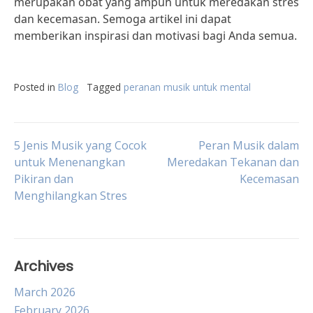
merupakan obat yang ampuh untuk meredakan stres
dan kecemasan. Semoga artikel ini dapat
memberikan inspirasi dan motivasi bagi Anda semua.
Posted in
Blog
Tagged
peranan musik untuk mental
Post
5 Jenis Musik yang Cocok
Peran Musik dalam
untuk Menenangkan
Meredakan Tekanan dan
Pikiran dan
Kecemasan
navigation
Menghilangkan Stres
Archives
March 2026
February 2026