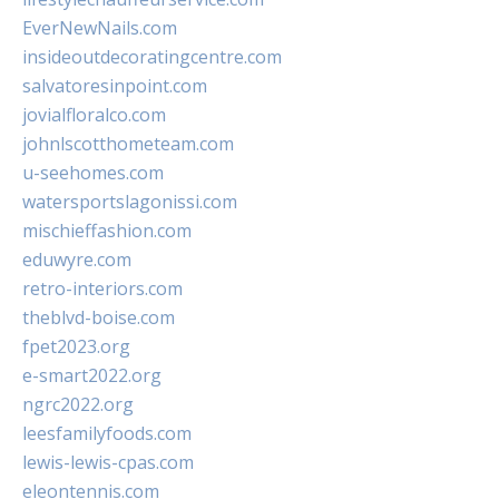
EverNewNails.com
insideoutdecoratingcentre.com
salvatoresinpoint.com
jovialfloralco.com
johnlscotthometeam.com
u-seehomes.com
watersportslagonissi.com
mischieffashion.com
eduwyre.com
retro-interiors.com
theblvd-boise.com
fpet2023.org
e-smart2022.org
ngrc2022.org
leesfamilyfoods.com
lewis-lewis-cpas.com
eleontennis.com