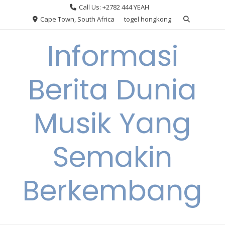
Skip
Call Us: +2782 444 YEAH
to
Cape Town, South Africa
togel hongkong
content
Informasi
Berita Dunia
Musik Yang
Semakin
Berkembang