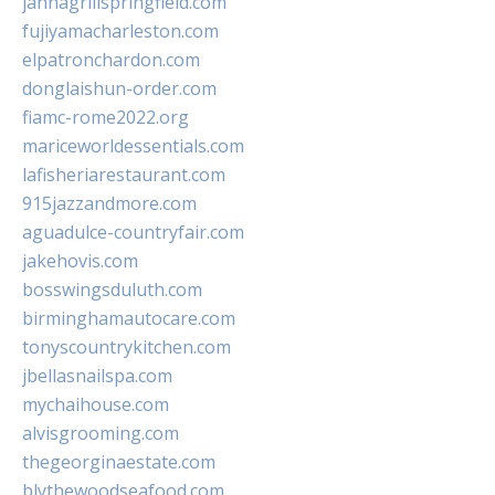
jannagrillspringfield.com
fujiyamacharleston.com
elpatronchardon.com
donglaishun-order.com
fiamc-rome2022.org
mariceworldessentials.com
lafisheriarestaurant.com
915jazzandmore.com
aguadulce-countryfair.com
jakehovis.com
bosswingsduluth.com
birminghamautocare.com
tonyscountrykitchen.com
jbellasnailspa.com
mychaihouse.com
alvisgrooming.com
thegeorginaestate.com
blythewoodseafood.com