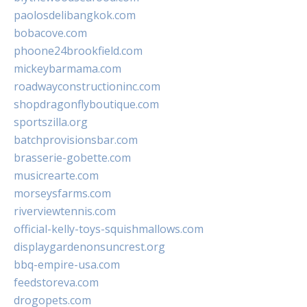
paolosdelibangkok.com
bobacove.com
phoone24brookfield.com
mickeybarmama.com
roadwayconstructioninc.com
shopdragonflyboutique.com
sportszilla.org
batchprovisionsbar.com
brasserie-gobette.com
musicrearte.com
morseysfarms.com
riverviewtennis.com
official-kelly-toys-squishmallows.com
displaygardenonsuncrest.org
bbq-empire-usa.com
feedstoreva.com
drogopets.com