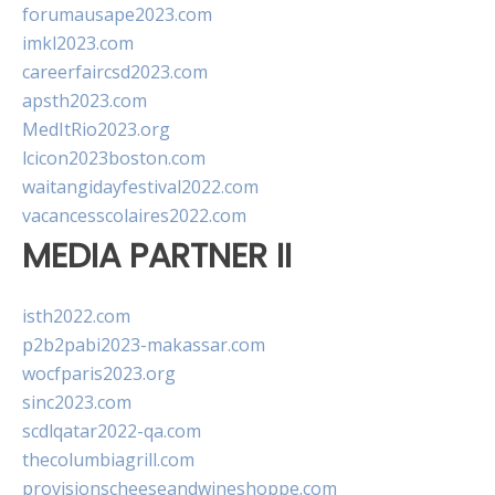
forumausape2023.com
imkl2023.com
careerfaircsd2023.com
apsth2023.com
MedItRio2023.org
lcicon2023boston.com
waitangidayfestival2022.com
vacancesscolaires2022.com
MEDIA PARTNER II
isth2022.com
p2b2pabi2023-makassar.com
wocfparis2023.org
sinc2023.com
scdlqatar2022-qa.com
thecolumbiagrill.com
provisionscheeseandwineshoppe.com