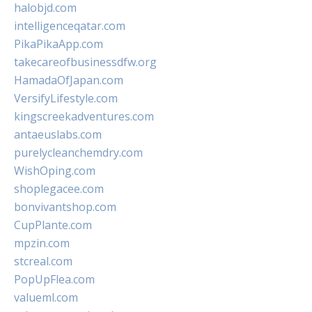
halobjd.com
intelligenceqatar.com
PikaPikaApp.com
takecareofbusinessdfw.org
HamadaOfJapan.com
VersifyLifestyle.com
kingscreekadventures.com
antaeuslabs.com
purelycleanchemdry.com
WishOping.com
shoplegacee.com
bonvivantshop.com
CupPlante.com
mpzin.com
stcreal.com
PopUpFlea.com
valueml.com